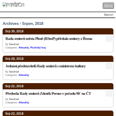
RSČR
Menu
Search
Archives › Srpen, 2018
Srp 30, 2018
Rada seniorů města Plzně (RSmP) přivítala seniory z Řezna
By
Sandrad
Categories:
Aktuality
,
Plzeňský kraj
Srp 28, 2018
Jednání představitelů Rady seniorů s ministrem kultury
By
Sandrad
Categories:
Aktuality
Srp 22, 2018
Předseda Rady seniorů Zdeněk Pernes v pořadu 90´ na ČT
By
Sandrad
Categories:
Aktuality
Srp 22, 2018