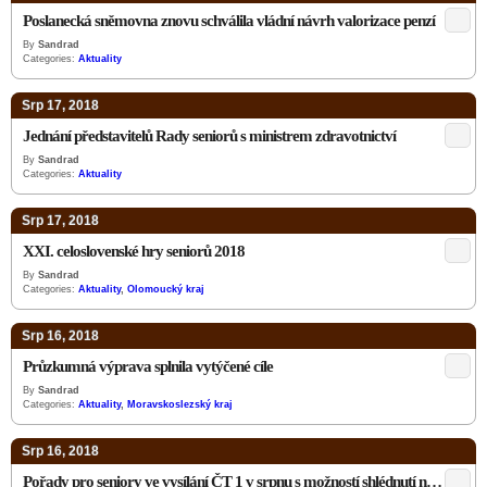
Poslanecká sněmovna znovu schválila vládní návrh valorizace penzí
By
Sandrad
Categories:
Aktuality
Srp 17, 2018
Jednání představitelů Rady seniorů s ministrem zdravotnictví
By
Sandrad
Categories:
Aktuality
Srp 17, 2018
XXI. celoslovenské hry seniorů 2018
By
Sandrad
Categories:
Aktuality
,
Olomoucký kraj
Srp 16, 2018
Průzkumná výprava splnila vytýčené cíle
By
Sandrad
Categories:
Aktuality
,
Moravskoslezský kraj
Srp 16, 2018
Pořady pro seniory ve vysílání ČT 1 v srpnu s možností shlédnutí na webu ČR