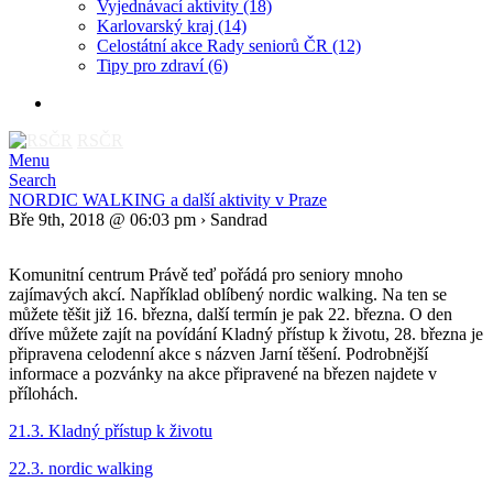
Vyjednávací aktivity
(18)
Karlovarský kraj
(14)
Celostátní akce Rady seniorů ČR
(12)
Tipy pro zdraví
(6)
RSČR
Menu
Search
NORDIC WALKING a další aktivity v Praze
Bře 9th, 2018 @ 06:03 pm › Sandrad
Komunitní centrum Právě teď pořádá pro seniory mnoho
zajímavých akcí. Například oblíbený nordic walking. Na ten se
můžete těšit již 16. března, další termín je pak 22. března. O den
dříve můžete zajít na povídání Kladný přístup k životu, 28. března je
připravena celodenní akce s názven Jarní těšení. Podrobnější
informace a pozvánky na akce připravené na březen najdete v
přílohách.
21.3. Kladný přístup k životu
22.3. nordic walking