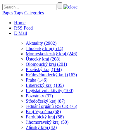
Pages
Tags
Categories
Home
RSS Feed
E-Mail
Aktuality
(2902)
Jihočeský kraj
(514)
Moravskoslezský kraj
(246)
Ústecký kraj
(208)
Olomoucký kraj
(201)
Plzeňský kraj
(194)
Královéhradecký kraj
(163)
Praha
(146)
Liberecký kraj
(105)
Legislativní aktivity
(100)
Pozvánky
(97)
Středočeský kraj
(87)
Jednání orgánů RS ČR
(75)
Kraj Vysočina
(58)
Pardubický kraj
(58)
Jihomoravský kraj
(50)
Zlínský kraj
(42)