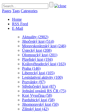
Pages
Tags
Categories
Home
RSS Feed
E-Mail
Aktuality
(2902)
Jihočeský kraj
(514)
Moravskoslezský kraj
(246)
Ústecký kraj
(208)
Olomoucký kraj
(201)
Plzeňský kraj
(194)
Královéhradecký kraj
(163)
Praha
(146)
Liberecký kraj
(105)
Legislativní aktivity
(100)
Pozvánky
(97)
Středočeský kraj
(87)
Jednání orgánů RS ČR
(75)
Kraj Vysočina
(58)
Pardubický kraj
(58)
Jihomoravský kraj
(50)
Zlínský kraj
(42)