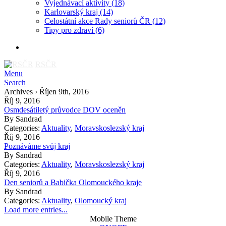
Vyjednávací aktivity
(18)
Karlovarský kraj
(14)
Celostátní akce Rady seniorů ČR
(12)
Tipy pro zdraví
(6)
RSČR
Menu
Search
Archives › Říjen 9th, 2016
Říj 9, 2016
Osmdesátiletý průvodce DOV oceněn
By
Sandrad
Categories:
Aktuality
,
Moravskoslezský kraj
Říj 9, 2016
Poznáváme svůj kraj
By
Sandrad
Categories:
Aktuality
,
Moravskoslezský kraj
Říj 9, 2016
Den seniorů a Babička Olomouckého kraje
By
Sandrad
Categories:
Aktuality
,
Olomoucký kraj
Load more entries...
Mobile Theme