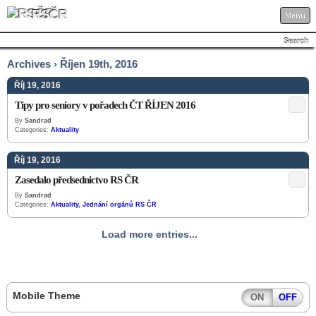
RSČR
Menu
Search
Archives › Říjen 19th, 2016
Říj 19, 2016
Tipy pro seniory v pořadech ČT ŘÍJEN 2016
By
Sandrad
Categories:
Aktuality
Říj 19, 2016
Zasedalo předsednictvo RS ČR
By
Sandrad
Categories:
Aktuality
,
Jednání orgánů RS ČR
Load more entries...
Mobile Theme
ON
OFF