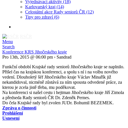
Vyjednávací aktivity
(18)
Karlovarský kraj
(14)
Celostátní akce Rady seniorů ČR
(12)
Tipy pro zdraví
(6)
RSČR
Menu
Search
Konference KRS Jihočeského kraje
Pro 13th, 2015 @ 06:00 pm › Sandrad
Funkční období Krajské rady seniorů Jihočeského kraje se naplnilo.
Přišel čas na krajskou konferenci, a spolu s ní i na volbu nového
vedení. Dlouholetý šéf Jihočeského kraje Václav Minařík již
nekandidoval, nicméně zůstává za ním spousta odvedené práce, za
kterou je zcela jistě třeba, mu poděkovat.
Na konferenci si našel cestu i hejtman Jihočeského kraje Jiří Zimola
a předseda Rady seniorů ČR Dr. Zdeněk Pernes.
Do čela Krajské rady byl zvolen JUDr. Bohumil BEZEMEK.
Zpráva o činnosti
Prohlášení
Usnesení