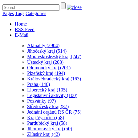
Pages
Tags
Categories
Home
RSS Feed
E-Mail
Aktuality
(2904)
Jihočeský kraj
(514)
Moravskoslezský kraj
(247)
Ústecký kraj
(208)
Olomoucký kraj
(201)
Plzeňský kraj
(194)
Královéhradecký kraj
(163)
Praha
(146)
Liberecký kraj
(105)
Legislativní aktivity
(100)
Pozvánky
(97)
Středočeský kraj
(87)
Jednání orgánů RS ČR
(75)
Kraj Vysočina
(58)
Pardubický kraj
(58)
Jihomoravský kraj
(50)
Zlínský kraj
(42)