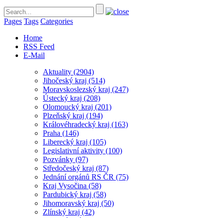
Pages
Tags
Categories
Home
RSS Feed
E-Mail
Aktuality
(2904)
Jihočeský kraj
(514)
Moravskoslezský kraj
(247)
Ústecký kraj
(208)
Olomoucký kraj
(201)
Plzeňský kraj
(194)
Královéhradecký kraj
(163)
Praha
(146)
Liberecký kraj
(105)
Legislativní aktivity
(100)
Pozvánky
(97)
Středočeský kraj
(87)
Jednání orgánů RS ČR
(75)
Kraj Vysočina
(58)
Pardubický kraj
(58)
Jihomoravský kraj
(50)
Zlínský kraj
(42)