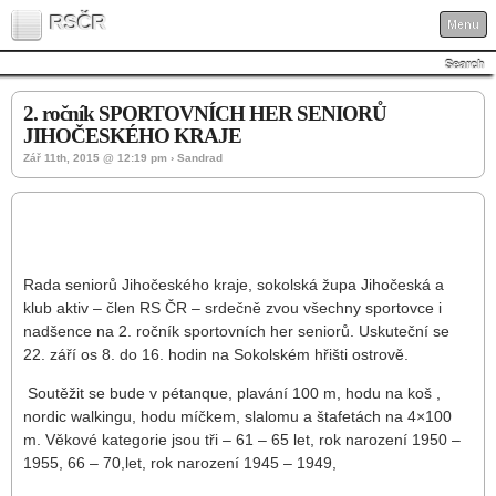
RSČR
Menu
Search
2. ročník SPORTOVNÍCH HER SENIORŮ
JIHOČESKÉHO KRAJE
Zář 11th, 2015 @ 12:19 pm › Sandrad
Rada seniorů Jihočeského kraje, sokolská župa Jihočeská a
klub aktiv – člen RS ČR – srdečně zvou všechny sportovce i
nadšence na 2. ročník sportovních her seniorů. Uskuteční se
22. září os 8. do 16. hodin na Sokolském hřišti ostrově.
Soutěžit se bude v pétanque, plavání 100 m, hodu na koš ,
nordic walkingu, hodu míčkem, slalomu a štafetách na 4×100
m. Věkové kategorie jsou tři – 61 – 65 let, rok narození 1950 –
1955, 66 – 70,let, rok narození 1945 – 1949,