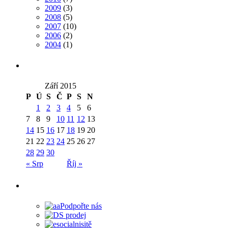
2009
(3)
2008
(5)
2007
(10)
2006
(2)
2004
(1)
Září 2015
P
Ú
S
Č
P
S
N
1
2
3
4
5
6
7
8
9
10
11
12
13
14
15
16
17
18
19
20
21
22
23
24
25
26
27
28
29
30
« Srp
Říj »