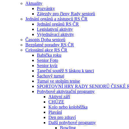
Aktuality
Pozvánky
Zájezdy pro členy Rady seniorů
Jednání orgánů a zástupců RS ČR
Jednání orgánů RS ČR
Legislativní aktivity
Vyjednávací aktivity
Časopis Doba seniorů
Bezplatné poradny RS ČR
Celostátní akce RS ČR
Babička roku
Senior Foto
Senior kvíz
Taneční soutěž S láskou k tanci
Šachový turnaj
Turnaj ve stolním tenise
SPORTOVNÍ HRY RADY SENIORŮ ČESKÉ 
Pohybové aktivizační programy
Aktivní září
CHŮZE
Kolo nebo koloběžka
Plavání
Den pro zdraví
Další pohybové programy
Bowling