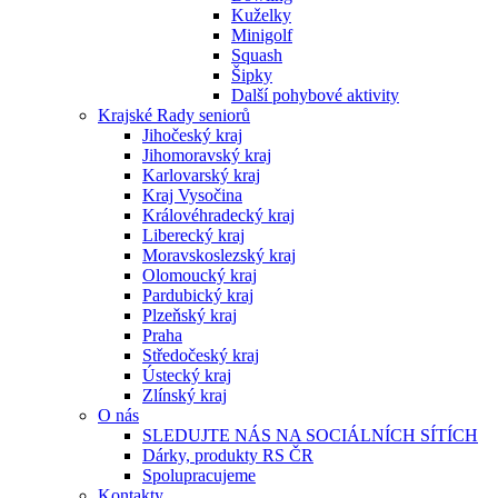
Kuželky
Minigolf
Squash
Šipky
Další pohybové aktivity
Krajské Rady seniorů
Jihočeský kraj
Jihomoravský kraj
Karlovarský kraj
Kraj Vysočina
Královéhradecký kraj
Liberecký kraj
Moravskoslezský kraj
Olomoucký kraj
Pardubický kraj
Plzeňský kraj
Praha
Středočeský kraj
Ústecký kraj
Zlínský kraj
O nás
SLEDUJTE NÁS NA SOCIÁLNÍCH SÍTÍCH
Dárky, produkty RS ČR
Spolupracujeme
Kontakty