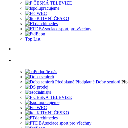
Top List
Pře