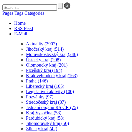
Pages
Tags
Categories
Home
RSS Feed
E-Mail
Aktuality
(2902)
Jihočeský kraj
(514)
Moravskoslezský kraj
(246)
Ústecký kraj
(208)
Olomoucký kraj
(201)
Plzeňský kraj
(194)
Královéhradecký kraj
(163)
Praha
(146)
Liberecký kraj
(105)
Legislativní aktivity
(100)
Pozvánky
(97)
Středočeský kraj
(87)
Jednání orgánů RS ČR
(75)
Kraj Vysočina
(58)
Pardubický kraj
(58)
Jihomoravský kraj
(50)
Zlínský kraj
(42)