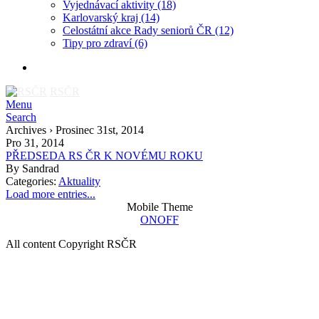
Vyjednávací aktivity
(18)
Karlovarský kraj
(14)
Celostátní akce Rady seniorů ČR
(12)
Tipy pro zdraví
(6)
RSČR
Menu
Search
Archives › Prosinec 31st, 2014
Pro 31, 2014
PŘEDSEDA RS ČR K NOVÉMU ROKU
By
Sandrad
Categories:
Aktuality
Load more entries...
Mobile Theme
ON
OFF
All content Copyright RSČR