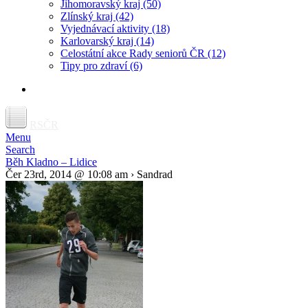
Jihomoravský kraj
(50)
Zlínský kraj
(42)
Vyjednávací aktivity
(18)
Karlovarský kraj
(14)
Celostátní akce Rady seniorů ČR
(12)
Tipy pro zdraví
(6)
RSČR
Menu
Search
Běh Kladno – Lidice
Čer 23rd, 2014 @ 10:08 am › Sandrad