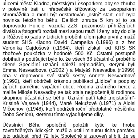
ulicemi města Kladna, městským Lesoparkem, aby se zhruba
v polovině trati u hřebečské křižovatky za Lesoparkem
shromáždila a mohl být odstartován „ostrý“ start, což byla
novinka letošního běhu. Dalších zhruba 5 km si to za
doprovodu Policie, vozidla ZZS, pozornosti přihlížejících
diváků a fotografů rozdali mezi sebou muži i ženy, aby do cíle
u Růžového sadu v Lidicích proběhli cílem jako první z mužů
student SHŠ Kladno David Čampelka (r.1996) a z žen
Veronika Gajdošová (r.1984), kteří získali od KRS SK
zbožové poukázka v hodnotě 500 Kč. Ostatní postupně
dobíhali a potěšující bylo to, že všech 33 účastníků proběhlo
cílem! Speciální uznání náleží nejmladším, kterými byli
Emma Nesvadbová (r.2002 ) a Matyáš Nesvadba (r.1999),
oba v doprovodu své starší sestry Annete Nesvadbové
(r.1992), kteří obdrželi krásnou publikaci „Lidice“ s podpisy
žijících pamětnic vypálení obce. Rodina známého herce a
malíře Miloše Nesvadby se tak stala nejpočetnější rodinnou
skupinou účastnící se běhu. Uznání patří také „nejstarším“-
Kristině Vajsové (1944), Martě Nekužové (r.1971) a Aloisi
Mlčochovi (r.1948), kteří obdrželi roční předplatné měsíčníku
Doba Seniorů, kterému tímto vyjadřujeme díky.
Účastníci Běhu společně položili kytici ke hrobu
zavražděných lidických mužů a uctili minutou ticha památku
této události před 72 léty. Společně si zároveň slíbili, že se