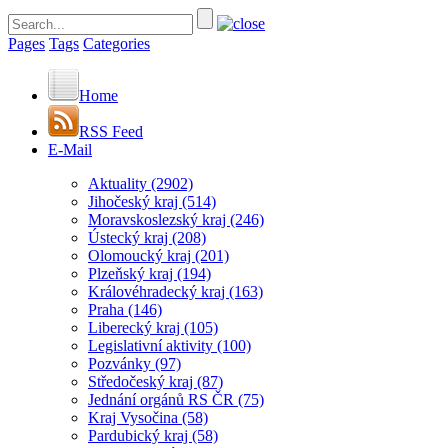
Pages
Tags
Categories
Home
RSS Feed
E-Mail
Aktuality
(2902)
Jihočeský kraj
(514)
Moravskoslezský kraj
(246)
Ústecký kraj
(208)
Olomoucký kraj
(201)
Plzeňský kraj
(194)
Královéhradecký kraj
(163)
Praha
(146)
Liberecký kraj
(105)
Legislativní aktivity
(100)
Pozvánky
(97)
Středočeský kraj
(87)
Jednání orgánů RS ČR
(75)
Kraj Vysočina
(58)
Pardubický kraj
(58)