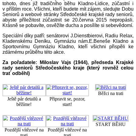
tohoto, dnes již tradičního běhu Kladno-Lidice, zúčastní i
v příštím roce. Všichni, kteří budete mít zájem, sledujte Dobu
Seniorů a webové stránky Středočeské krajské rady seniorů,
abyste příležitost zúčastnit se 20.června 2015 nepropásli.
Krásně se pobavíte, osvěžíte ducha a posílíte si sebevědomí.
Speciální díky patří: senátorovi J.Dienstbierovi, Radiu Relax,
Kladenskému Deníku, Gymnáziu nám.E.Beneše Kladno a
Sportovnímu Gymnáziu Kladno, kteří všichni přispěli ke
zdárnému průběhu této akce.
Za pořadatele: Miloslav Vajs (1944), předseda Krajské
rady seniorů Středočeského kraje (který rovněž celou
trať odběhl)
Běžci na trati
Ještě pár detailů a
Připravit se, pozor,
běžíme!
start!
START BĚHU
Pozdější vítězové na
Pozdější vítězové na
trati
trati