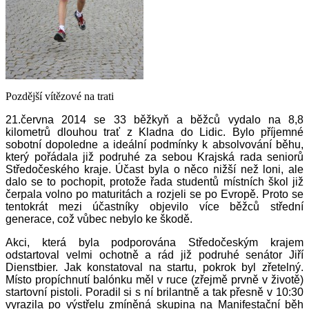
Pozdější vítězové na trati
21.června 2014 se 33 běžkyň a běžců vydalo na 8,8
kilometrů dlouhou trať z Kladna do Lidic. Bylo příjemné
sobotní dopoledne a ideální podmínky k absolvování běhu,
který pořádala již podruhé za sebou Krajská rada seniorů
Středočeského kraje. Účast byla o něco nižší než loni, ale
dalo se to pochopit, protože řada studentů místních škol již
čerpala volno po maturitách a rozjeli se po Evropě. Proto se
tentokrát mezi účastníky objevilo více běžců střední
generace, což vůbec nebylo ke škodě.
Akci, která byla podporována Středočeským krajem
odstartoval velmi ochotně a rád již podruhé senátor Jiří
Dienstbier. Jak konstatoval na startu, pokrok byl zřetelný.
Místo propíchnutí balónku měl v ruce (zřejmě prvně v životě)
startovní pistoli. Poradil si s ní brilantně a tak přesně v 10:30
vyrazila po výstřelu zmíněná skupina na Manifestační běh