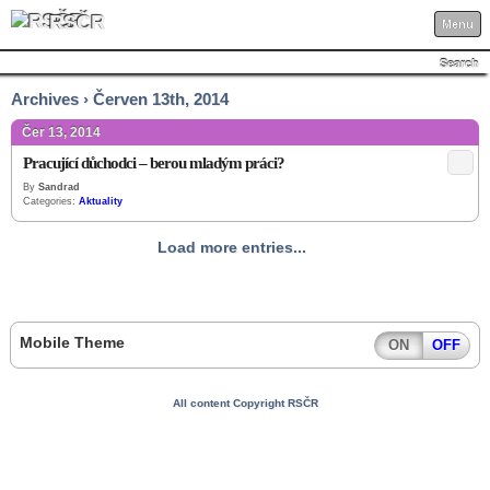
RSČR
Menu
Search
Archives › Červen 13th, 2014
Čer 13, 2014
Pracující důchodci – berou mladým práci?
By
Sandrad
Categories:
Aktuality
Load more entries...
Mobile Theme
ON
OFF
All content Copyright RSČR