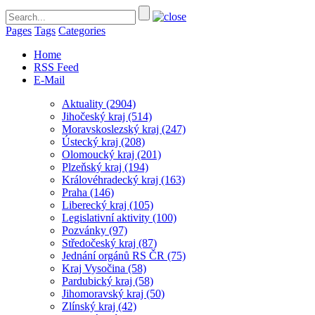
Pages
Tags
Categories
Home
RSS Feed
E-Mail
Aktuality
(2904)
Jihočeský kraj
(514)
Moravskoslezský kraj
(247)
Ústecký kraj
(208)
Olomoucký kraj
(201)
Plzeňský kraj
(194)
Královéhradecký kraj
(163)
Praha
(146)
Liberecký kraj
(105)
Legislativní aktivity
(100)
Pozvánky
(97)
Středočeský kraj
(87)
Jednání orgánů RS ČR
(75)
Kraj Vysočina
(58)
Pardubický kraj
(58)
Jihomoravský kraj
(50)
Zlínský kraj
(42)