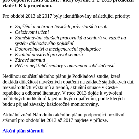
vládě ČR k projednání
.
Pro období 2013 až 2017 byly identifikovány následující priority:
Zajištění a ochrana lidských práv starších osob
Celoživotní učení
Zaměstnávání starších pracovníků a seniorů ve vazbě na
systém důchodového pojištění
Dobrovolnictví a mezigenerační spolupráce
Kvalitní prostředí pro život seniorů
Zdravé stárnutí
Péče o nejkřehčí seniory s omezenou soběstačností
Nedílnou součástí akčního plánu je Podkladová studie, která
dokládá důležitost navržených opatření na základě statistických dat,
mezinárodních výzkumů a trendů, aktuální situace v České
republice a odborné literatury. V roce 2013 dojde k vytvoření
měřitelných indikátorů k jednotlivým opatřením, podle kterých
budou přijaté závazky každoročně monitorovány.
Aktuální znění Národního akčního plánu podporující pozitivní
stárnutí pro období let 2013 až 2017 najdete v příloze.
Akční plán stárnutí