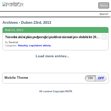
RSČR
Menu
Search
Archives › Duben 23rd, 2013
Dub 23, 2013
Národní akční plán podporující pozitivní stárnutí pro období let 2013 až 2017
By
Sandrad
Categories:
Aktuality
,
Legislativní aktivity
Load more entries...
Mobile Theme
ON
OFF
All content Copyright RSČR