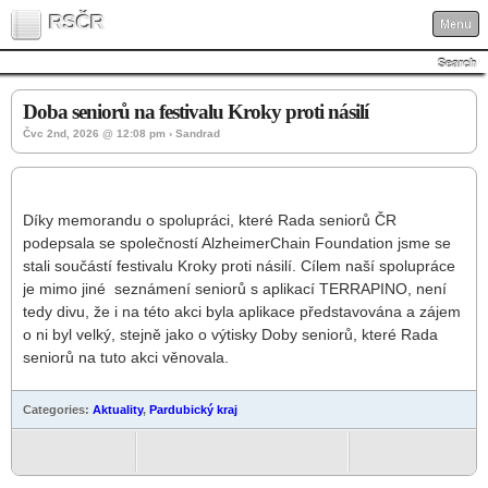
RSČR
Menu
Search
Doba seniorů na festivalu Kroky proti násilí
Čvc 2nd, 2026 @ 12:08 pm › Sandrad
Díky memorandu o spolupráci, které Rada seniorů ČR
podepsala se společností AlzheimerChain Foundation jsme se
stali součástí festivalu Kroky proti násilí. Cílem naší spolupráce
je mimo jiné seznámení seniorů s aplikací TERRAPINO, není
tedy divu, že i na této akci byla aplikace představována a zájem
o ni byl velký, stejně jako o výtisky Doby seniorů, které Rada
seniorů na tuto akci věnovala.
Categories:
Aktuality
,
Pardubický kraj