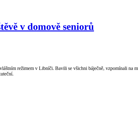
štěvě v domově seniorů
zvláštním režimem v Libníči. Bavili se všichni báječně, vzpomínali na
kuteční.