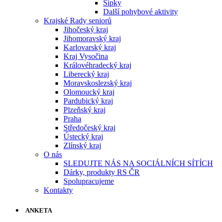
Šipky
Další pohybové aktivity
Krajské Rady seniorů
Jihočeský kraj
Jihomoravský kraj
Karlovarský kraj
Kraj Vysočina
Královéhradecký kraj
Liberecký kraj
Moravskoslezský kraj
Olomoucký kraj
Pardubický kraj
Plzeňský kraj
Praha
Středočeský kraj
Ústecký kraj
Zlínský kraj
O nás
SLEDUJTE NÁS NA SOCIÁLNÍCH SÍTÍCH
Dárky, produkty RS ČR
Spolupracujeme
Kontakty
ANKETA