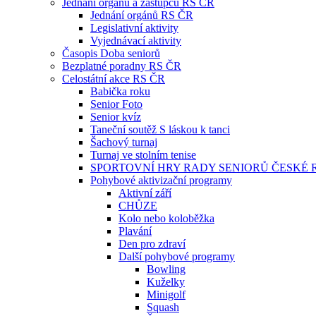
Jednání orgánů a zástupců RS ČR
Jednání orgánů RS ČR
Legislativní aktivity
Vyjednávací aktivity
Časopis Doba seniorů
Bezplatné poradny RS ČR
Celostátní akce RS ČR
Babička roku
Senior Foto
Senior kvíz
Taneční soutěž S láskou k tanci
Šachový turnaj
Turnaj ve stolním tenise
SPORTOVNÍ HRY RADY SENIORŮ ČESKÉ 
Pohybové aktivizační programy
Aktivní září
CHŮZE
Kolo nebo koloběžka
Plavání
Den pro zdraví
Další pohybové programy
Bowling
Kuželky
Minigolf
Squash