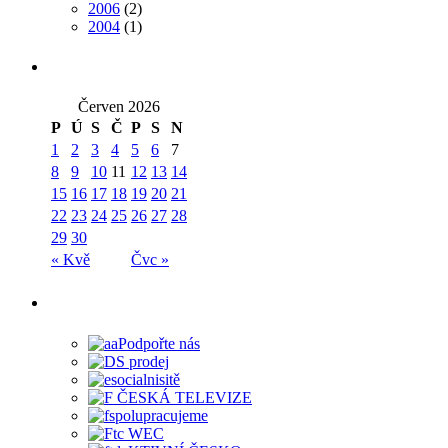
2006
(2)
2004
(1)
Červen 2026
P
Ú
S
Č
P
S
N
1
2
3
4
5
6
7
8
9
10
11
12
13
14
15
16
17
18
19
20
21
22
23
24
25
26
27
28
29
30
« Kvě
Čvc »