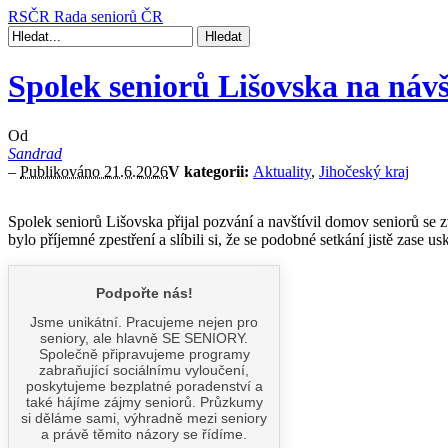
RSČR
Rada seniorů ČR
Spolek seniorů Lišovska na náv
Od
Sandrad
–
Publikováno 21.6.2026
V kategorii:
Aktuality
,
Jihočeský kraj
Spolek seniorů Lišovska přijal pozvání a navštívil domov seniorů se 
bylo příjemné zpestření a slíbili si, že se podobné setkání jistě zase us