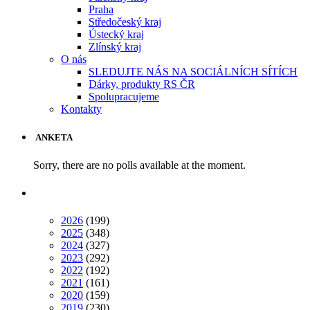
Praha
Středočeský kraj
Ústecký kraj
Zlínský kraj
O nás
SLEDUJTE NÁS NA SOCIÁLNÍCH SÍTÍCH
Dárky, produkty RS ČR
Spolupracujeme
Kontakty
ANKETA
Sorry, there are no polls available at the moment.
2026
(199)
2025
(348)
2024
(327)
2023
(292)
2022
(192)
2021
(161)
2020
(159)
2019
(230)