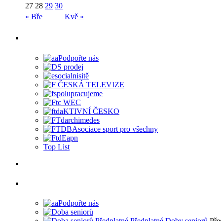
27
28
29
30
« Bře
Kvě »
Top List
Pře