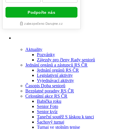
Aktuality
Pozvánky
Zájezdy pro členy Rady seniorů
Jednání orgánů a zástupců RS ČR
Jednání orgánů RS ČR
Legislativní aktivity
Vyjednávací aktivity
Časopis Doba seniorů
Bezplatné poradny RS ČR
Celostátní akce RS ČR
Babička roku
Senior Foto
Senior kvíz
Taneční soutěž S láskou k tanci
Šachový turnaj
Turnaj ve stolním tenise