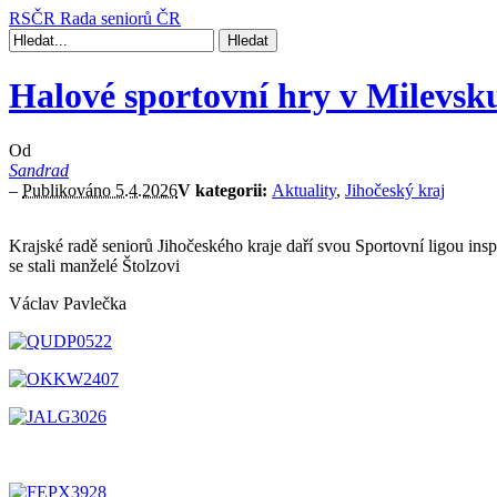
RSČR
Rada seniorů ČR
Halové sportovní hry v Milevsk
Od
Sandrad
–
Publikováno 5.4.2026
V kategorii:
Aktuality
,
Jihočeský kraj
Krajské radě seniorů Jihočeského kraje daří svou Sportovní ligou insp
se stali manželé Štolzovi
Václav Pavlečka