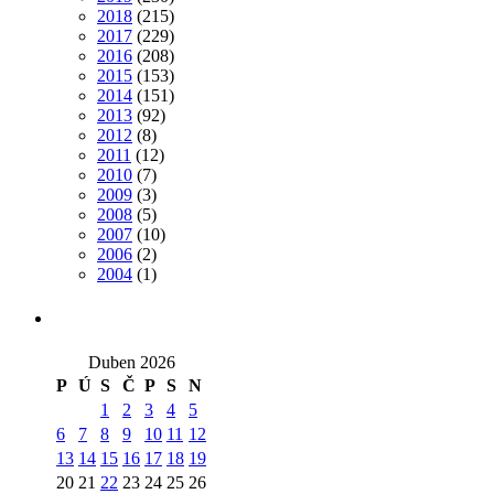
2018
(215)
2017
(229)
2016
(208)
2015
(153)
2014
(151)
2013
(92)
2012
(8)
2011
(12)
2010
(7)
2009
(3)
2008
(5)
2007
(10)
2006
(2)
2004
(1)
Duben 2026
P
Ú
S
Č
P
S
N
1
2
3
4
5
6
7
8
9
10
11
12
13
14
15
16
17
18
19
20
21
22
23
24
25
26