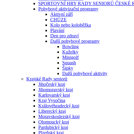
SPORTOVNÍ HRY RADY SENIORŮ ČESKÉ 
Pohybové aktivizační programy
Aktivní září
CHŮZE
Kolo nebo koloběžka
Plavání
Den pro zdraví
Další pohybové programy
Bowling
Kuželky
Minigolf
Squash
Šipky
Další pohybové aktivity
Krajské Rady seniorů
Jihočeský kraj
Jihomoravský kraj
Karlovarský kraj
Kraj Vysočina
Královéhradecký kraj
Liberecký kraj
Moravskoslezský kraj
Olomoucký kraj
Pardubický kraj
Plzeňský kraj