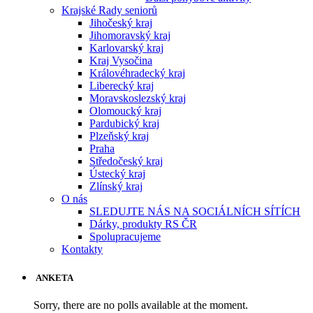
Krajské Rady seniorů
Jihočeský kraj
Jihomoravský kraj
Karlovarský kraj
Kraj Vysočina
Královéhradecký kraj
Liberecký kraj
Moravskoslezský kraj
Olomoucký kraj
Pardubický kraj
Plzeňský kraj
Praha
Středočeský kraj
Ústecký kraj
Zlínský kraj
O nás
SLEDUJTE NÁS NA SOCIÁLNÍCH SÍTÍCH
Dárky, produkty RS ČR
Spolupracujeme
Kontakty
ANKETA
Sorry, there are no polls available at the moment.