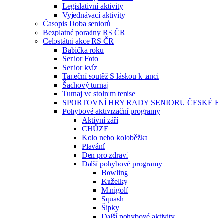
Legislativní aktivity
Vyjednávací aktivity
Časopis Doba seniorů
Bezplatné poradny RS ČR
Celostátní akce RS ČR
Babička roku
Senior Foto
Senior kvíz
Taneční soutěž S láskou k tanci
Šachový turnaj
Turnaj ve stolním tenise
SPORTOVNÍ HRY RADY SENIORŮ ČESKÉ 
Pohybové aktivizační programy
Aktivní září
CHŮZE
Kolo nebo koloběžka
Plavání
Den pro zdraví
Další pohybové programy
Bowling
Kuželky
Minigolf
Squash
Šipky
Další pohybové aktivity