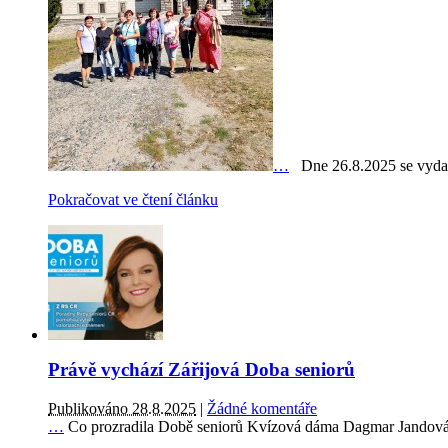
…
Dne 26.8.2025 se vydali
Pokračovat ve čtení článku
Právě vychází Zářijová Doba seniorů
Publikováno 28.8.2025
|
Žádné komentáře
…
Co prozradila Době seniorů Kvízová dáma Dagmar Jandová? T