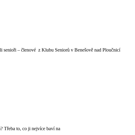
 senioři – členové z Klubu Seniorů v Benešově nad Ploučnicí
řeba to, co ji nejvíce baví na