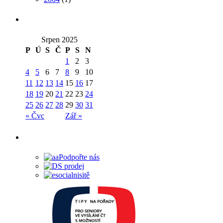
Srpen 2025
P
Ú
S
Č
P
S
N
1
2
3
4
5
6
7
8
9
10
11
12
13
14
15
16
17
18
19
20
21
22
23
24
25
26
27
28
29
30
31
« Čvc
Zář »