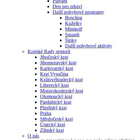
Plavání
Den pro zdraví
Další pohybové programy
Bowling
Kuželky
Minigolf
Squash
Šipky
Další pohybové aktivity
Krajské Rady seniorů
Jihočeský kraj
Jihomoravský kraj
Karlovarský kraj
Kraj Vysočina
Královéhradecký kraj
Liberecký kraj
Moravskoslezský kraj
Olomoucký kraj
Pardubický kraj
Plzeňský kraj
Praha
Středočeský kraj
Ústecký kraj
Zlínský kraj
O nás