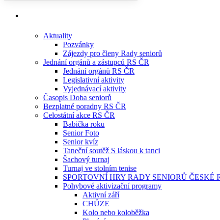
Aktuality
Pozvánky
Zájezdy pro členy Rady seniorů
Jednání orgánů a zástupců RS ČR
Jednání orgánů RS ČR
Legislativní aktivity
Vyjednávací aktivity
Časopis Doba seniorů
Bezplatné poradny RS ČR
Celostátní akce RS ČR
Babička roku
Senior Foto
Senior kvíz
Taneční soutěž S láskou k tanci
Šachový turnaj
Turnaj ve stolním tenise
SPORTOVNÍ HRY RADY SENIORŮ ČESKÉ 
Pohybové aktivizační programy
Aktivní září
CHŮZE
Kolo nebo koloběžka