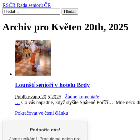
RSČR
Rada seniorů ČR
Archiv pro Květen 20th, 2025
Lounští senioři v hotelu Brdy
Publikováno 20.5.2025
|
Žádné komentáře
…
Co vás napadne, když slyšíte Spálené Poříčí… Mne něco d
Pokračovat ve čtení článku