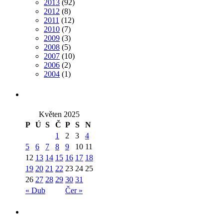
2013
(92)
2012
(8)
2011
(12)
2010
(7)
2009
(3)
2008
(5)
2007
(10)
2006
(2)
2004
(1)
Květen 2025
P
Ú
S
Č
P
S
N
1
2
3
4
5
6
7
8
9
10
11
12
13
14
15
16
17
18
19
20
21
22
23
24
25
26
27
28
29
30
31
« Dub
Čer »