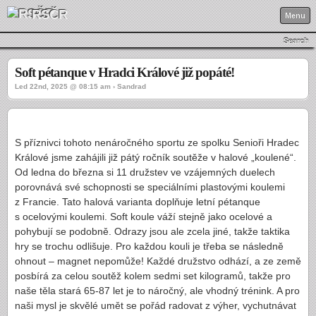
RSČR
Menu
Search
Soft pétanque v Hradci Králové již popáté!
Led 22nd, 2025 @ 08:15 am › Sandrad
S příznivci tohoto nenáročného sportu ze spolku Senioři Hradec
Králové jsme zahájili již pátý ročník soutěže v halové „koulené“.
Od ledna do března si 11 družstev ve vzájemných duelech
porovnává své schopnosti se speciálními plastovými koulemi
z Francie. Tato halová varianta doplňuje letní pétanque
s ocelovými koulemi. Soft koule váží stejně jako ocelové a
pohybují se podobně. Odrazy jsou ale zcela jiné, takže taktika
hry se trochu odlišuje. Pro každou kouli je třeba se následně
ohnout – magnet nepomůže! Každé družstvo odhází, a ze země
posbírá za celou soutěž kolem sedmi set kilogramů, takže pro
naše těla stará 65-87 let je to náročný, ale vhodný trénink. A pro
naši mysl je skvělé umět se pořád radovat z výher, vychutnávat