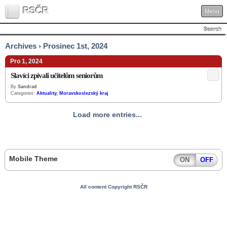
RSČR
Menu
Search
Archives › Prosinec 1st, 2024
Pro 1, 2024
Slavíci zpívali učitelům seniorům
By
Sandrad
Categories:
Aktuality
,
Moravskoslezský kraj
Load more entries...
Mobile Theme
ON
OFF
All content Copyright RSČR