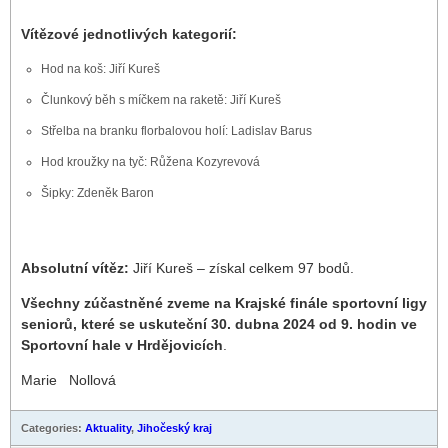
Vítězové jednotlivých kategorií:
Hod na koš: Jiří Kureš
Člunkový běh s míčkem na raketě: Jiří Kureš
Střelba na branku florbalovou holí: Ladislav Barus
Hod kroužky na tyč: Růžena Kozyrevová
Šipky: Zdeněk Baron
Absolutní vítěz:
Jiří Kureš – získal celkem 97 bodů.
Všechny zúčastněné zveme na Krajské finále sportovní ligy
seniorů, které se uskuteční 30. dubna 2024 od 9. hodin ve
Sportovní hale v Hrdějovicích
.
Marie Nollová
Categories:
Aktuality
,
Jihočeský kraj