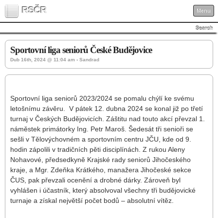
RSČR
Menu
Search
Sportovní liga seniorů České Budějovice
Dub 16th, 2024 @ 11:04 am › Sandrad
Sportovní liga seniorů 2023/2024 se pomalu chýlí ke svému
letošnímu závěru. V pátek 12. dubna 2024 se konal již po třetí
turnaj v Českých Budějovicích. Záštitu nad touto akcí převzal 1.
náměstek primátorky Ing. Petr Maroš. Šedesát tři senioři se
sešli v Tělovýchovném a sportovním centru JČU, kde od 9.
hodin zápolili v tradičních pěti disciplínách. Z rukou Aleny
Nohavové, předsedkyně Krajské rady seniorů Jihočeského
kraje, a Mgr. Zdeňka Krátkého, manažera Jihočeské sekce
ČUS, pak převzali ocenění a drobné dárky. Zároveň byl
vyhlášen i účastník, který absolvoval všechny tři budějovické
turnaje a získal největší počet bodů – absolutní vítěz.