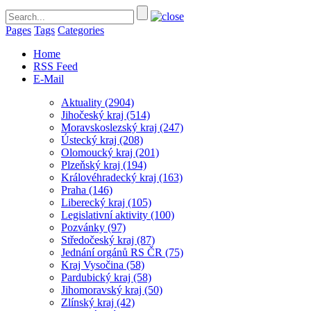
Pages
Tags
Categories
Home
RSS Feed
E-Mail
Aktuality
(2904)
Jihočeský kraj
(514)
Moravskoslezský kraj
(247)
Ústecký kraj
(208)
Olomoucký kraj
(201)
Plzeňský kraj
(194)
Královéhradecký kraj
(163)
Praha
(146)
Liberecký kraj
(105)
Legislativní aktivity
(100)
Pozvánky
(97)
Středočeský kraj
(87)
Jednání orgánů RS ČR
(75)
Kraj Vysočina
(58)
Pardubický kraj
(58)
Jihomoravský kraj
(50)
Zlínský kraj
(42)