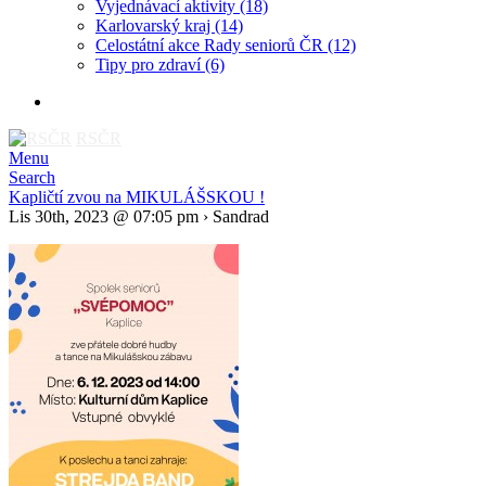
Vyjednávací aktivity
(18)
Karlovarský kraj
(14)
Celostátní akce Rady seniorů ČR
(12)
Tipy pro zdraví
(6)
RSČR
Menu
Search
Kapličtí zvou na MIKULÁŠSKOU !
Lis 30th, 2023 @ 07:05 pm › Sandrad