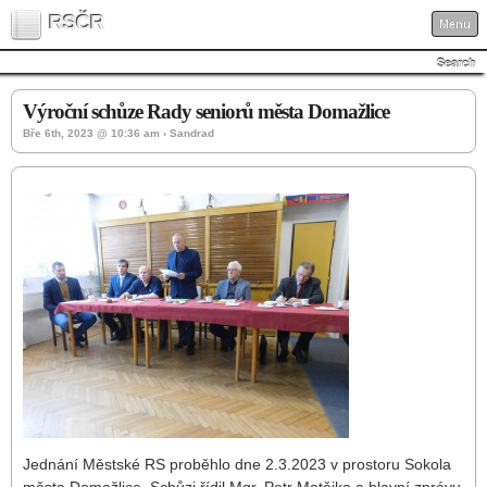
RSČR
Menu
Search
Výroční schůze Rady seniorů města Domažlice
Bře 6th, 2023 @ 10:36 am › Sandrad
Jednání Městské RS proběhlo dne 2.3.2023 v prostoru Sokola