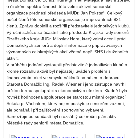
města Domažlice. Schůzi řídil Mgr. Petr Matějka a hlavní zprávu
o širokém spektru činností této velmi aktivní seniorské
organizace přednesl předseda MUDr. Jan Pokštefl. Celkový
počet členů této seniorské organizace je impozantních 921
členů. Zprávu doplnili a rozšířili představitelé jednotlivých klubů.
Výroční schůze se účastnil také předseda Krajské rady seniorů
Plzeňského kraje JUDr. Miloslav Hora, který velmi ocenil práci
Domažlických seniorů a doplnil informace o připravovaných
významných celokrajských akcí včetně např. SHS i družebních
aktivit.
V průběhu jednání vystoupili představitelé jednotlivých klubů a
kromě rozsahu aktivit byl nejčastěji uváděn problém s
financováním akcí ve smyslu nákladů na nájem a dopravu.
Starosta Domažlic Ing. Radek Wiesner i jeho zástupce navrhli
určitou formu spolupráci s ekonomickým efektem. Kladně byla
rovněž hodnocena spolupráce se starostou místní organizací
Sokola p. Váchalem, který nejen poskytuje seniorům zázemí,
ale pomáhá i při zajišťování sportovního vybavení.
Samozřejmou součástí byl i rozsáhlý celoroční plán aktivit
Městské rady seniorů města Domažlice.