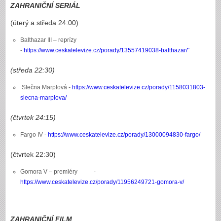
ZAHRANIČNÍ SERIÁL
(úterý a středa 24:00)
Balthazar III – reprízy
-
https://www.ceskatelevize.cz/porady/13557419038-balthazar/¨
(středa 22:30)
Slečna Marplová -
https://www.ceskatelevize.cz/porady/1158031803-
slecna-marplova/
(čtvrtek 24:15)
Fargo IV -
https://www.ceskatelevize.cz/porady/13000094830-fargo/
(čtvrtek 22:30)
Gomora V – premiéry -
https://www.ceskatelevize.cz/porady/11956249721-gomora-v/
ZAHRANIČNÍ FILM