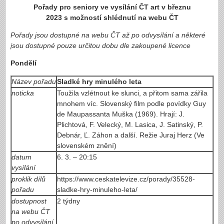
Pořady pro seniory ve vysílání ČT art v březnu
2023 s možností shlédnutí na webu ČT
Pořady jsou dostupné na webu ČT až po odvysílání
a některé
jsou dostupné pouze určitou dobu dle zakoupené licence
Pondělí
Název pořadu
Sladké hry minulého leta
noticka
Toužila vzlétnout ke slunci, a přitom sama zářila
mnohem víc. Slovenský film podle povídky Guy
de Maupassanta Muška (1969). Hrají: J.
Plichtová, F. Velecký, M. Lasica, J. Satinský, P.
Debnár, Ľ. Záhon a další. Režie Juraj Herz (Ve
slovenském znění)
datum
6. 3. – 20:15
vysílání
proklik dílů
https://www.ceskatelevize.cz/porady/35528-
pořadu
sladke-hry-minuleho-leta/
dostupnost
2 týdny
na webu ČT
po odvysílání