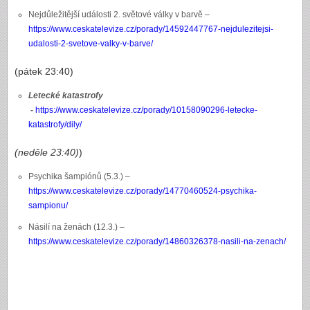
Nejdůležitější události 2. světové války v barvě –
https://www.ceskatelevize.cz/porady/14592447767-nejdulezitejsi-
udalosti-2-svetove-valky-v-barve/
(pátek 23:40)
Letecké katastrofy
-
https://www.ceskatelevize.cz/porady/10158090296-letecke-
katastrofy/dily/
(neděle 23:40)
)
Psychika šampiónů (5.3.) –
https://www.ceskatelevize.cz/porady/14770460524-psychika-
sampionu/
Násilí na ženách (12.3.) –
https://www.ceskatelevize.cz/porady/14860326378-nasili-na-zenach/