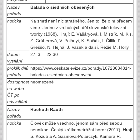
Název
Balada o siedmich obesených
pořadu
noticka
Na smrti není nic strašného. Jen to, že o ní předem
víme. Jedno z vrcholných děl slovenské televizní
tvorby (1968). Hrají: E. Vášáryová, I. Mistrík, M. Kiš,
Z. Grúberová, V. Polónyi, K. Spišák, I. Čillík, Ľ.
Greššo, N. Hejná, J. Vašek a další. Režie M. Hollý
datum
27. 3. – 22:30
vysílání
proklik dílů
https://www.ceskatelevize.cz/porady/10723634814-
pořadu
balada-o-siedmich-obesenych/
dostupnost
neomezeně
na webu
ČT po
odvysílání
Název
Ruchoth Raoth
pořadu
noticka
Člověk může všechno, jenom sám před sebou
neunikne. Český krátkometrážní horor (2017). Hrají
Š. Kozub a A. Sasínová-Polarczyk. Kamera R.