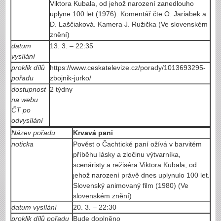
Viktora Kubala, od jehož narození zanedlouho
uplyne 100 let (1976). Komentář čte O. Jariabek a
D. Laščiaková. Kamera J. Ružička (Ve slovenském
znění)
datum
13. 3. – 22:35
vysílání
proklik dílů
https://www.ceskatelevize.cz/porady/1013693295-
pořadu
zbojnik-jurko/
dostupnost
2 týdny
na webu
ČT po
odvysílání
Název pořadu
Krvavá pani
noticka
Pověst o Čachtické paní ožívá v barvitém
příběhu lásky a zločinu výtvarníka,
scenáristy a režiséra Viktora Kubala, od
jehož narození právě dnes uplynulo 100 let.
Slovenský animovaný film (1980) (Ve
slovenském znění)
datum vysílání
20. 3. – 22:30
proklik dílů pořadu
Bude doplněno