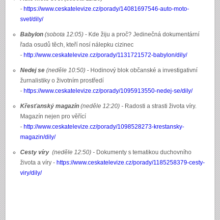
-
https://www.ceskatelevize.cz/porady/14081697546-auto-moto-
svet/dily/
Babylon
(sobota 12:05) -
Kde žiju a proč? Jedinečná dokumentární
řada osudů těch, kteří nosí nálepku cizinec
-
http://www.ceskatelevize.cz/porady/1131721572-babylon/dily/
Nedej se
(neděle 10:50) -
Hodinový blok občanské a investigativní
žurnalistiky o životním prostředí
-
https://www.ceskatelevize.cz/porady/1095913550-nedej-se/dily/
Křesťanský magazín
(neděle 12:20) -
Radosti a strasti života víry.
Magazín nejen pro věřící
-
http://www.ceskatelevize.cz/porady/1098528273-krestansky-
magazin/dily/
Cesty víry
(neděle 12:50) -
Dokumenty s tematikou duchovního
života a víry -
https://www.ceskatelevize.cz/porady/1185258379-cesty-
viry/dily/