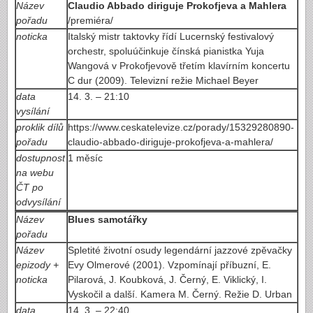
Název
Claudio Abbado diriguje Prokofjeva a Mahlera
pořadu
/premiéra/
noticka
Italský mistr taktovky řídí Lucernský festivalový
orchestr, spoluúčinkuje čínská pianistka Yuja
Wangová v Prokofjevově třetím klavírním koncertu
C dur (2009). Televizní režie Michael Beyer
data
14. 3. – 21:10
vysílání
proklik dílů
https://www.ceskatelevize.cz/porady/15329280890-
pořadu
claudio-abbado-diriguje-prokofjeva-a-mahlera/
dostupnost
1 měsíc
na webu
ČT po
odvysílání
Název
Blues samotářky
pořadu
Název
Spletité životní osudy legendární jazzové zpěvačky
epizody +
Evy Olmerové (2001). Vzpomínají příbuzní, E.
noticka
Pilarová, J. Koubková, J. Černý, E. Viklický, I.
Vyskočil a další. Kamera M. Černý. Režie D. Urban
data
14. 3. – 22:40