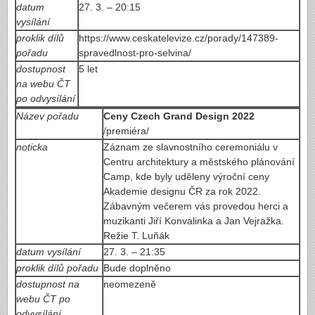
datum
27. 3. – 20:15
vysílání
proklik dílů
https://www.ceskatelevize.cz/porady/147389-
pořadu
spravedlnost-pro-selvina/
dostupnost
5 let
na webu ČT
po odvysílání
Název pořadu
Ceny Czech Grand Design 2022
/premiéra/
noticka
Záznam ze slavnostního ceremoniálu v
Centru architektury a městského plánování
Camp, kde byly uděleny výroční ceny
Akademie designu ČR za rok 2022.
Zábavným večerem vás provedou herci a
muzikanti Jiří Konvalinka a Jan Vejražka.
Režie T. Luňák
datum vysílání
27. 3. – 21:35
proklik dílů pořadu
Bude doplněno
dostupnost na
neomezeně
webu ČT po
odvysílání