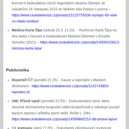
koncert k šedesátému výročí legendární skupiny Olympic se
uskutečnil 19. listopadu 2022 ve Velkém sále Paláce Lucerna –
https://www.ceskatelevize.cz/porady/15125755036-olympic-60-vlak-
co-nikde-nestavi/
Minišou Karla Šípa
(sobota 25.3. 21:20) - Rozhovor Karla Šípa na
dva metry s hercem a moderátorem Markem Ebenem v Divadle
Semafor (2021) –
https://www.ceskatelevize.cz/porady/14008243813-
minisou-karla-sipa/
Publicistika
Reportéři ČT
(pondělí 21:25) - Kauzy a reportáže s Markem
Wollnerem -
https://www.ceskatelevize.cz/porady/1142743803-
reporteri-ct/
StB: Přísně tajné!
(pondělí 21:55) – Dokumentární série, která
zkoumá mechanismy fungování státní bezpečnosti a odhaluje pozadí
tajných operací i příběhy jejich obětí. Režie L. Diko –
https://www.ceskatelevize.cz/porady/14589860153-stb-prisne-tajne/
13. komnata
(úterý 21:05) - Dokumenty představující osobnosti