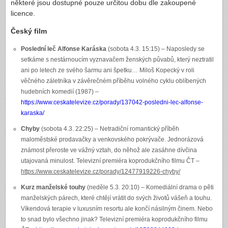
některé jsou dostupné pouze určitou dobu dle zakoupené
licence.
Český film
Poslední leč Alfonse Karáska
(sobota 4.3. 15:15) – Naposledy se
setkáme s nestárnoucím vyznavačem ženských půvabů, který neztratil
ani po letech ze svého šarmu ani špetku… Miloš Kopecký v roli
věčného záletníka v závěrečném příběhu volného cyklu oblíbených
hudebních komedií (1987) –
https://www.ceskatelevize.cz/porady/137042-posledni-lec-alfonse-
karaska/
Chyby
(sobota 4.3. 22:25) – Netradiční romantický příběh
maloměstské prodavačky a venkovského pokrývače. Jednorázová
známost přeroste ve vážný vztah, do něhož ale zasáhne dívčina
utajovaná minulost. Televizní premiéra koprodukčního filmu ČT –
https://www.ceskatelevize.cz/porady/12477919226-chyby/
Kurz manželské touhy
(neděle 5.3. 20:10) – Komediální drama o pěti
manželských párech, které chtějí vrátit do svých životů vášeň a touhu.
Víkendová terapie v luxusním resortu ale končí násilným činem. Nebo
to snad bylo všechno jinak? Televizní premiéra koprodukčního filmu