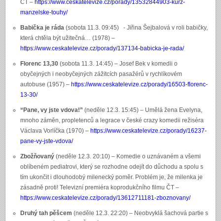
ČT –
https://www.ceskatelevize.cz/porady/13532844903-kurz-
manzelske-touhy/
Babička je ráda
(sobota 11.3. 09:45) - Jiřina Šejbalová v roli babičky,
která chtěla být užitečná… (1978) –
https://www.ceskatelevize.cz/porady/137134-babicka-je-rada/
Florenc 13,30
(sobota 11.3. 14:45) – Josef Bek v komedii o
obyčejných i neobyčejných zážitcích pasažérů v rychlíkovém
autobuse (1957) –
https://www.ceskatelevize.cz/porady/16503-florenc-
13-30/
“Pane, vy jste vdova!”
(neděle 12.3. 15:45) – Umělá žena Evelyna,
mnoho záměn, propletenců a legrace v české crazy komedii režiséra
Václava Vorlíčka (1970) –
https://www.ceskatelevize.cz/porady/16237-
pane-vy-jste-vdova/
Zbožňovaný
(neděle 12.3. 20:10) – Komedie o uznávaném a všemi
oblíbeném pediatrovi, který se rozhodne odejít do důchodu a spolu s
tím ukončit i dlouhodobý milenecký poměr. Problém je, že milenka je
zásadně proti! Televizní premiéra koprodukčního filmu ČT –
https://www.ceskatelevize.cz/porady/13612711181-zboznovany/
Druhý tah pěšcem
(neděle 12.3. 22:20) – Neobvyklá šachová partie s