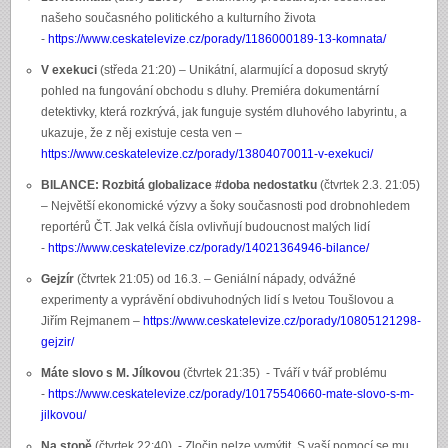
našeho současného politického a kulturního života
-
https://www.ceskatelevize.cz/porady/1186000189-13-komnata/
V exekuci
(středa 21:20) – Unikátní, alarmující a doposud skrytý
pohled na fungování obchodu s dluhy. Premiéra dokumentární
detektivky, která rozkrývá, jak funguje systém dluhového labyrintu, a
ukazuje, že z něj existuje cesta ven –
https://www.ceskatelevize.cz/porady/13804070011-v-exekuci/
BILANCE: Rozbitá globalizace #doba nedostatku
(čtvrtek 2.3. 21:05)
– Největší ekonomické výzvy a šoky současnosti pod drobnohledem
reportérů ČT. Jak velká čísla ovlivňují budoucnost malých lidí
-
https://www.ceskatelevize.cz/porady/14021364946-bilance/
Gejzír
(čtvrtek 21:05) od 16.3. – Geniální nápady, odvážné
experimenty a vyprávění obdivuhodných lidí s Ivetou Toušlovou a
Jiřím Rejmanem –
https://www.ceskatelevize.cz/porady/10805121298-
gejzir/
Máte slovo s M. Jílkovou
(čtvrtek 21:35) - Tváří v tvář problému
-
https://www.ceskatelevize.cz/porady/10175540660-mate-slovo-s-m-
jilkovou/
Na stopě
(čtvrtek 22:40) - Zločin nelze vymýtit. S vaší pomocí se mu