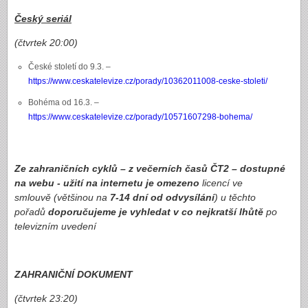
Český seriál
(čtvrtek 20:00)
České století do 9.3. –
https://www.ceskatelevize.cz/porady/10362011008-ceske-stoleti/
Bohéma od 16.3. –
https://www.ceskatelevize.cz/porady/10571607298-bohema/
Ze zahraničních cyklů – z večerních časů ČT2 – dostupné
na webu
- užití na internetu je omezeno
licencí ve
smlouvě
(většinou na
7-14 dní od odvysílání
)
u těchto
pořadů
doporučujeme je vyhledat v co nejkratší lhůtě
po
televizním uvedení
ZAHRANIČNÍ DOKUMENT
(čtvrtek 23:20)