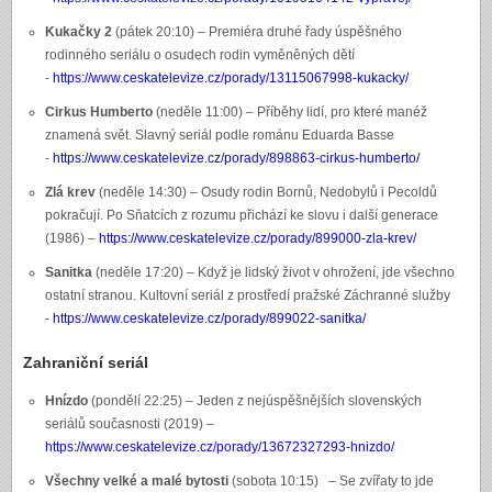
Kukačky 2
(pátek 20:10) – Premiéra druhé řady úspěšného
rodinného seriálu o osudech rodin vyměněných dětí
-
https://www.ceskatelevize.cz/porady/13115067998-kukacky/
Cirkus Humberto
(neděle 11:00) – Příběhy lidí, pro které manéž
znamená svět. Slavný seriál podle románu Eduarda Basse
-
https://www.ceskatelevize.cz/porady/898863-cirkus-humberto/
Zlá krev
(neděle 14:30) – Osudy rodin Bornů, Nedobylů i Pecoldů
pokračují. Po Sňatcích z rozumu přichází ke slovu i další generace
(1986) –
https://www.ceskatelevize.cz/porady/899000-zla-krev/
Sanitka
(neděle 17:20) – Když je lidský život v ohrožení, jde všechno
ostatní stranou. Kultovní seriál z prostředí pražské Záchranné služby
-
https://www.ceskatelevize.cz/porady/899022-sanitka/
Zahraniční seriál
Hnízdo
(pondělí 22:25) – Jeden z nejúspěšnějších slovenských
seriálů současnosti (2019) –
https://www.ceskatelevize.cz/porady/13672327293-hnizdo/
Všechny velké a malé bytosti
(sobota 10:15) – Se zvířaty to jde