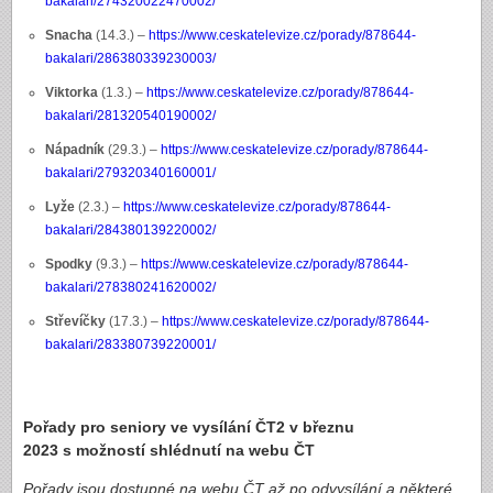
bakalari/274320022470002/
Snacha
(14.3.) –
https://www.ceskatelevize.cz/porady/878644-
bakalari/286380339230003/
Viktorka
(1.3.) –
https://www.ceskatelevize.cz/porady/878644-
bakalari/281320540190002/
Nápadník
(29.3.) –
https://www.ceskatelevize.cz/porady/878644-
bakalari/279320340160001/
Lyže
(2.3.) –
https://www.ceskatelevize.cz/porady/878644-
bakalari/284380139220002/
Spodky
(9.3.) –
https://www.ceskatelevize.cz/porady/878644-
bakalari/278380241620002/
Střevíčky
(17.3.) –
https://www.ceskatelevize.cz/porady/878644-
bakalari/283380739220001/
Pořady pro seniory ve vysílání ČT2 v březnu
2023 s možností shlédnutí na webu ČT
Pořady jsou dostupné na webu ČT až po odvysílání a některé