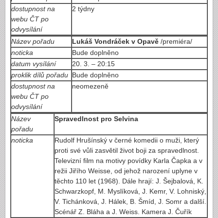
dostupnost na
2 týdny
webu ČT po
odvysílání
Název pořadu
Lukáš Vondráček v Opavě
/premiéra/
noticka
Bude doplněno
datum vysílání
20. 3. – 20:15
proklik dílů pořadu
Bude doplněno
dostupnost na
neomezeně
webu ČT po
odvysílání
Název
Spravedlnost pro Selvina
pořadu
noticka
Rudolf Hrušínský v černé komedii o muži, který
proti své vůli zasvětil život boji za spravedlnost.
Televizní film na motivy povídky Karla Čapka a v
režii Jiřího Weisse, od jehož narození uplyne v
těchto 110 let (1968). Dále hrají: J. Šejbalová, K.
Schwarzkopf, M. Myslíková, J. Kemr, V. Lohniský,
V. Tichánková, J. Hálek, B. Šmíd, J. Somr a další.
Scénář Z. Bláha a J. Weiss. Kamera J. Čuřík