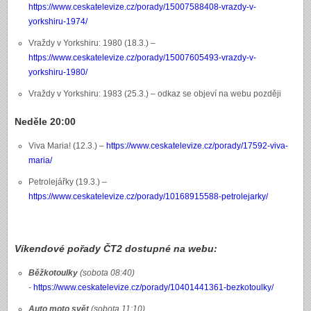
https://www.ceskatelevize.cz/porady/15007588408-vrazdy-v-
yorkshiru-1974/
Vraždy v Yorkshiru: 1980 (18.3.) –
https://www.ceskatelevize.cz/porady/15007605493-vrazdy-v-
yorkshiru-1980/
Vraždy v Yorkshiru: 1983 (25.3.) – odkaz se objeví na webu později
Neděle 20:00
Viva Maria! (12.3.) –
https://www.ceskatelevize.cz/porady/17592-viva-
maria/
Petrolejářky (19.3.) –
https://www.ceskatelevize.cz/porady/10168915588-petrolejarky/
Víkendové pořady ČT2 dostupné na webu:
Běžkotoulky
(sobota 08:40)
-
https://www.ceskatelevize.cz/porady/10401441361-bezkotoulky/
Auto moto svět
(sobota 11:10)