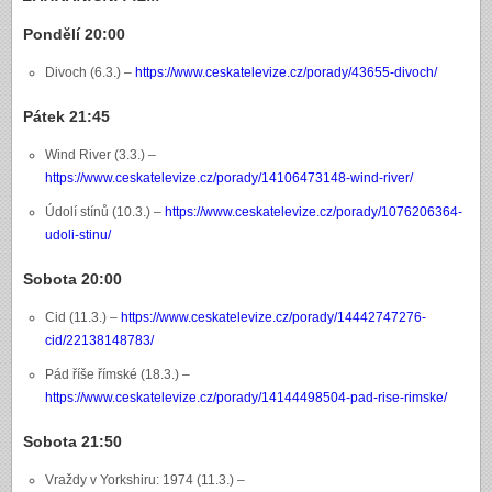
Pondělí 20:00
Divoch (6.3.) –
https://www.ceskatelevize.cz/porady/43655-divoch/
Pátek 21:45
Wind River (3.3.) –
https://www.ceskatelevize.cz/porady/14106473148-wind-river/
Údolí stínů (10.3.) –
https://www.ceskatelevize.cz/porady/1076206364-
udoli-stinu/
Sobota 20:00
Cid (11.3.) –
https://www.ceskatelevize.cz/porady/14442747276-
cid/22138148783/
Pád říše římské (18.3.) –
https://www.ceskatelevize.cz/porady/14144498504-pad-rise-rimske/
Sobota 21:50
Vraždy v Yorkshiru: 1974 (11.3.) –