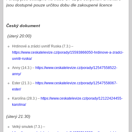
jsou dostupné pouze určitou dobu dle zakoupené licence
Český dokument
(úterý 20:00)
Hrdinové a zrádci uvnitř Ruska (7.3.) –
https://www.ceskatelevize.cz/porady/15593866050-hrdinove-a-zradci-
uvnitr-ruska/
Anny (14.3.) –
https://www.ceskatelevize.cz/porady/12547558522-
anny/
Ester (21.3.) –
https://www.ceskatelevize.cz/porady/12547558067-
ester/
Karolína (28.3.) –
https://www.ceskatelevize.cz/porady/12122424455-
karolina/
(úterý 21:30)
Velký smutek (7.3.) –