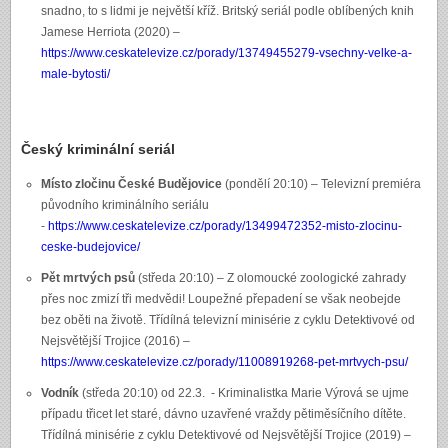
snadno, to s lidmi je největší kříž. Britský seriál podle oblíbených knih
Jamese Herriota (2020) –
https://www.ceskatelevize.cz/porady/13749455279-vsechny-velke-a-
male-bytosti/
Český kriminální seriál
Místo zločinu České Budějovice
(pondělí 20:10) – Televizní premiéra
původního kriminálního seriálu
-
https://www.ceskatelevize.cz/porady/13499472352-misto-zlocinu-
ceske-budejovice/
Pět mrtvých psů
(středa 20:10) – Z olomoucké zoologické zahrady
přes noc zmizí tři medvědi! Loupežné přepadení se však neobejde
bez oběti na životě. Třídílná televizní minisérie z cyklu Detektivové od
Nejsvětější Trojice (2016) –
https://www.ceskatelevize.cz/porady/11008919268-pet-mrtvych-psu/
Vodník
(středa 20:10) od 22.3. - Kriminalistka Marie Výrová se ujme
případu třicet let staré, dávno uzavřené vraždy pětiměsíčního dítěte.
Třídílná minisérie z cyklu Detektivové od Nejsvětější Trojice (2019) –