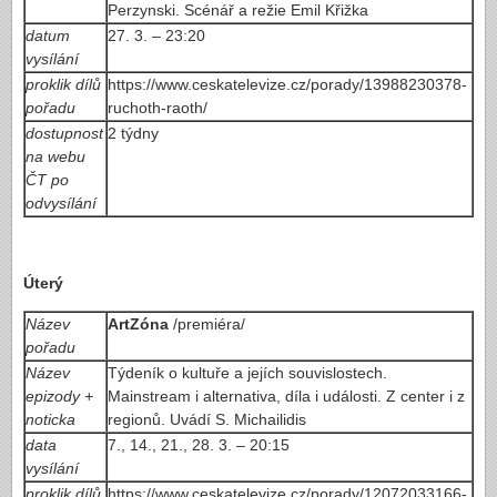
Perzynski. Scénář a režie Emil Křižka
datum
27. 3. – 23:20
vysílání
proklik dílů
https://www.ceskatelevize.cz/porady/13988230378-
pořadu
ruchoth-raoth/
dostupnost
2 týdny
na webu
ČT po
odvysílání
Úterý
Název
ArtZóna
/premiéra/
pořadu
Název
Týdeník o kultuře a jejích souvislostech.
epizody +
Mainstream i alternativa, díla i události. Z center i z
noticka
regionů. Uvádí S. Michailidis
data
7., 14., 21., 28. 3. – 20:15
vysílání
proklik dílů
https://www.ceskatelevize.cz/porady/12072033166-