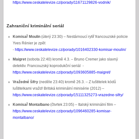
https://www.ceskatelevize.cz/porady/11671129826-vodnik/
Zahraniční kriminální seriál
Komisař Moulin
(úterý 23:30) – Nestárnoucí rytíř francouzské policie
Yves Rénier je zpět
-
https://www.ceskatelevize.cz/porady/1016402330-komisar-moulin/
Maigret
(sobota 22:40) kromě 4.3. – Bruno Cremer jako slavný
detektiv. Francouzský koprodukční seriál -
https://www.ceskatelevize.cz/porady/1093605885-maigret/
Vražedné šifry
(neděle 23:40) kromě 26.3. – Z luštitelek kódů
luštitelkami vražd! Britská kriminální minisérie (2012) –
https://www.ceskatelevize.cz/porady/15111325273-vrazedne-sifry/
Komisař Montalbano
(čtvrtek 23:05) – Italský kriminální film –
https://www.ceskatelevize.cz/porady/1096460285-komisar-
montalbano/