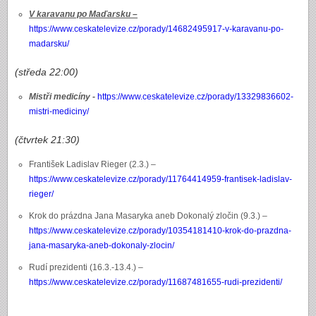
V karavanu po Maďarsku –
https://www.ceskatelevize.cz/porady/14682495917-v-karavanu-po-
madarsku/
(středa 22:00)
Mistři medicíny -
https://www.ceskatelevize.cz/porady/13329836602-
mistri-mediciny/
(čtvrtek 21:30)
František Ladislav Rieger (2.3.) –
https://www.ceskatelevize.cz/porady/11764414959-frantisek-ladislav-
rieger/
Krok do prázdna Jana Masaryka aneb Dokonalý zločin (9.3.) –
https://www.ceskatelevize.cz/porady/10354181410-krok-do-prazdna-
jana-masaryka-aneb-dokonaly-zlocin/
Rudí prezidenti (16.3.-13.4.) –
https://www.ceskatelevize.cz/porady/11687481655-rudi-prezidenti/