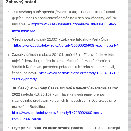
Zábavný pořad
Tak neváhej a toč speciál
(čtvrtek 10:00) – Eduard Hrubeš uvádí
gejzír humoru a poťouchlostí domácího videa pro všechny, kteří se
rádi smějí –
https://www.ceskatelevize.cz/porady/1094684111-tak-
nevahej-a-toc/
Všechnopárty
(pátek 22:00) - Zábavná talk show Karla Šípa
-
https://www.ceskatelevize.cz/porady/10090925908-vsechnoparty/
Zázraky přírody
(sobota 20:10 kromě 4.3.) - Zábavná show, kde
největší hvězdou je příroda sama. Moderátoři Maroš Kramár a
Vladimír Kořen vás provedou pořadem, u kterého se budete divit,
žasnout a bavit -
https://www.ceskatelevize.cz/porady/10214135017-
zazraky-prirody/
30. Český lev – Ceny České filmové a televizní akademie za rok
2022
(sobota 4.3. 20:10) - Jiří Havelka uvádí přímý přenos
slavnostního předávání výročních filmových cen z Dvořákovy síně
pražského Rudolfina –
https://www.ceskatelevize.cz/porady/14718002660-cesky-
lev/22354416020/
Olympic 60…vlak, co nikde nestaví
(sobota 11.3. 21:20) – Jubilejní