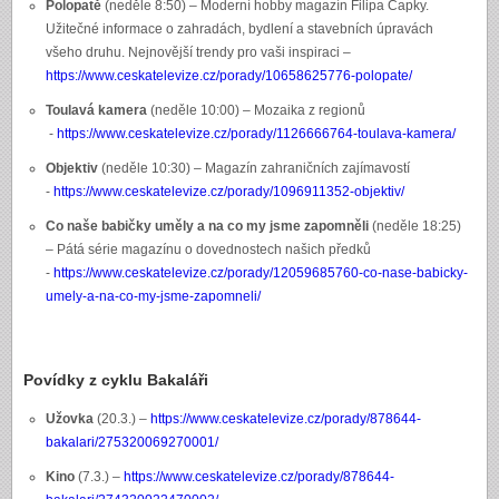
Polopatě
(neděle 8:50) – Moderní hobby magazín Filipa Čapky.
Užitečné informace o zahradách, bydlení a stavebních úpravách
všeho druhu. Nejnovější trendy pro vaši inspiraci –
https://www.ceskatelevize.cz/porady/10658625776-polopate/
Toulavá kamera
(neděle 10:00) – Mozaika z regionů
-
https://www.ceskatelevize.cz/porady/1126666764-toulava-kamera/
Objektiv
(neděle 10:30) – Magazín zahraničních zajímavostí
-
https://www.ceskatelevize.cz/porady/1096911352-objektiv/
Co naše babičky uměly a na co my jsme zapomněli
(neděle 18:25)
– Pátá série magazínu o dovednostech našich předků
-
https://www.ceskatelevize.cz/porady/12059685760-co-nase-babicky-
umely-a-na-co-my-jsme-zapomneli/
Povídky z cyklu Bakaláři
Užovka
(20.3.) –
https://www.ceskatelevize.cz/porady/878644-
bakalari/275320069270001/
Kino
(7.3.) –
https://www.ceskatelevize.cz/porady/878644-