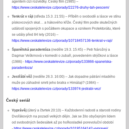
agentem cizí rozvědky. Český film (1985) –
https://www.ceskatelevize.cz/porady/22276-druhy-tah-pescem/
Tenkrát v ráji
(středa 15.3. 21:55) – Příběh o svobodě a lásce ve stínu
pískovcových skal… a hákového kříže. Český film podle skutečných
událostí spojených s počátkem okupace a vznikem Protektorátu, které
se udály před 84 lety (2016) –
https://www.ceskatelevize.cz/porady/10718457136-tenkrat-v-raji/
Španělská paradentóza
(neděle 19.3. 15:45) – Petr Nárožný a
Dagmar Veškrnová v komedii o zubaři, povedeném strýčkovi a lásce
(1986) -
https://www.ceskatelevize.cz/porady/133866-spanelska-
paradentoza/
Jestřábí věž
(neděle 26.3. 16:00) – Jak dopadne pátrání mladého
muže po záhadné smrti jeho bratra v Himálaji? (1984) –
https://www.ceskatelevize.cz/porady/133974-jestrabi-vez/
Český seriál
Vyprávěj
(úterý a čtvrtek 20:10) – Každodenní radosti a starosti rodiny
Dvořákových na pozadí velkých dějin. Jak se žilo obyčejným lidem
od svobodných šedesátek až po hořkosladké porevoluční období
-
https://www.ceskatelevize.cz/porady/10195164142-vypravej/