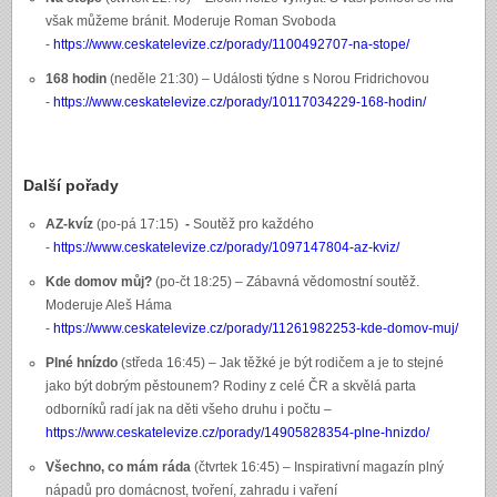
však můžeme bránit. Moderuje Roman Svoboda
-
https://www.ceskatelevize.cz/porady/1100492707-na-stope/
168 hodin
(neděle 21:30) – Události týdne s Norou Fridrichovou
-
https://www.ceskatelevize.cz/porady/10117034229-168-hodin/
Další pořady
AZ-kvíz
(po-pá 17:15)
-
Soutěž pro každého
-
https://www.ceskatelevize.cz/porady/1097147804-az-kviz/
Kde domov můj?
(po-čt 18:25) – Zábavná vědomostní soutěž.
Moderuje Aleš Háma
-
https://www.ceskatelevize.cz/porady/11261982253-kde-domov-muj/
Plné hnízdo
(středa 16:45) – Jak těžké je být rodičem a je to stejné
jako být dobrým pěstounem? Rodiny z celé ČR a skvělá parta
odborníků radí jak na děti všeho druhu i počtu –
https://www.ceskatelevize.cz/porady/14905828354-plne-hnizdo/
Všechno, co mám ráda
(čtvrtek 16:45) – Inspirativní magazín plný
nápadů pro domácnost, tvoření, zahradu i vaření