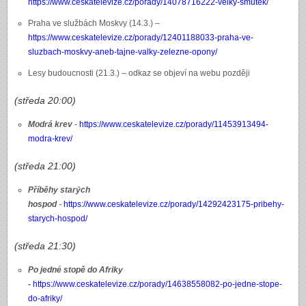
https://www.ceskatelevize.cz/porady/14078716222-velky-smutek/
Praha ve službách Moskvy (14.3.) –
https://www.ceskatelevize.cz/porady/12401188033-praha-ve-
sluzbach-moskvy-aneb-tajne-valky-zelezne-opony/
Lesy budoucnosti (21.3.) – odkaz se objeví na webu později
(středa 20:00)
Modrá krev
-
https://www.ceskatelevize.cz/porady/11453913494-
modra-krev/
(středa 21:00)
Příběhy starých
hospod
-
https://www.ceskatelevize.cz/porady/14292423175-pribehy-
starych-hospod/
(středa 21:30)
Po jedné stopě do Afriky
-
https://www.ceskatelevize.cz/porady/14638558082-po-jedne-stope-
do-afriky/