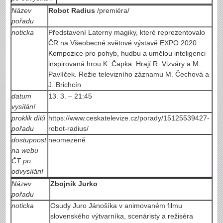
Název
Robot Radius
/premiéra/
pořadu
noticka
Představení Laterny magiky, které reprezentovalo
ČR na Všeobecné světové výstavě EXPO 2020.
Kompozice pro pohyb, hudbu a umělou inteligenci
inspirovaná hrou K. Čapka. Hrají R. Vizváry a M.
Pavlíček. Režie televizního záznamu M. Čechová a
J. Brichcín
datum
13. 3. – 21:45
vysílání
proklik dílů
https://www.ceskatelevize.cz/porady/15125539427-
pořadu
robot-radius/
dostupnost
neomezeně
na webu
ČT po
odvysílání
Název
Zbojník Jurko
pořadu
noticka
Osudy Juro Jánošíka v animovaném filmu
slovenského výtvarníka, scenáristy a režiséra