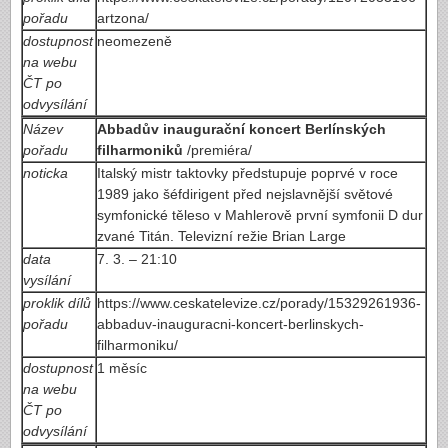
pořadu
artzona/
dostupnost
neomezeně
na webu
ČT po
odvysílání
Název
Abbadův inaugurační koncert Berlínských
pořadu
filharmoniků
/premiéra/
noticka
Italský mistr taktovky předstupuje poprvé v roce
1989 jako šéfdirigent před nejslavnější světové
symfonické těleso v Mahlerově první symfonii D dur
zvané Titán. Televizní režie Brian Large
data
7. 3. – 21:10
vysílání
proklik dílů
https://www.ceskatelevize.cz/porady/15329261936-
pořadu
abbaduv-inauguracni-koncert-berlinskych-
filharmoniku/
dostupnost
1 měsíc
na webu
ČT po
odvysílání