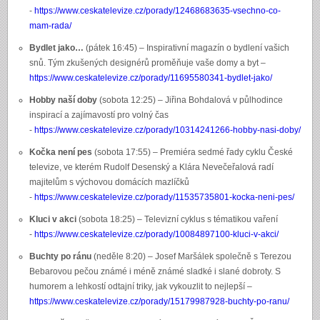
-
https://www.ceskatelevize.cz/porady/12468683635-vsechno-co-
mam-rada/
Bydlet jako…
(pátek 16:45) – Inspirativní magazín o bydlení vašich
snů. Tým zkušených designérů proměňuje vaše domy a byt –
https://www.ceskatelevize.cz/porady/11695580341-bydlet-jako/
Hobby naší doby
(sobota 12:25) – Jiřina Bohdalová v půlhodince
inspirací a zajímavostí pro volný čas
-
https://www.ceskatelevize.cz/porady/10314241266-hobby-nasi-doby/
Kočka není pes
(sobota 17:55) – Premiéra sedmé řady cyklu České
televize, ve kterém Rudolf Desenský a Klára Nevečeřalová radí
majitelům s výchovou domácích mazlíčků
-
https://www.ceskatelevize.cz/porady/11535735801-kocka-neni-pes/
Kluci v akci
(sobota 18:25) – Televizní cyklus s tématikou vaření
-
https://www.ceskatelevize.cz/porady/10084897100-kluci-v-akci/
Buchty po ránu
(neděle 8:20) – Josef Maršálek společně s Terezou
Bebarovou pečou známé i méně známé sladké i slané dobroty. S
humorem a lehkostí odtajní triky, jak vykouzlit to nejlepší –
https://www.ceskatelevize.cz/porady/15179987928-buchty-po-ranu/