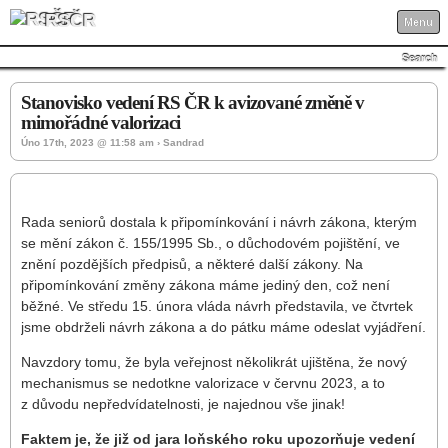
RSČR
Menu
Search
Stanovisko vedení RS ČR k avizované změně v
mimořádné valorizaci
Úno 17th, 2023 @ 11:58 am › Sandrad
Rada seniorů dostala k připomínkování i návrh zákona, kterým
se mění zákon č. 155/1995 Sb., o důchodovém pojištění, ve
znění pozdějších předpisů, a některé další zákony. Na
připomínkování změny zákona máme jediný den, což není
běžné. Ve středu 15. února vláda návrh představila, ve čtvrtek
jsme obdrželi návrh zákona a do pátku máme odeslat vyjádření.
Navzdory tomu, že byla veřejnost několikrát ujištěna, že nový
mechanismus se nedotkne valorizace v červnu 2023, a to
z důvodu nepředvídatelnosti, je najednou vše jinak!
Faktem je, že již od jara loňského roku upozorňuje vedení