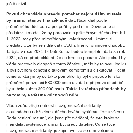
ještě snížil.
Pokud chce vláda opravdu pomáhat nejchudším, musela
by hranici stanovit na základě dat.
Například podle
průměrného důchodu a podpořit ty pod ním. Dovedeme si
představit i model, že by pracovala s průměrným důchodem k 1.
1. 2022, tedy před mimořádnými valorizacemi. Umíme si
představit, že by se řídila daty ČSÚ a hranicí příjmové chudoby.
Ta byla v roce 2021 14 055 Kč, až budou kompletní data za rok
2022, dá se předpokládat, že se hranice posune. Ale i pokud by
vláda pracovala alespoň s touto částkou, mělo by to svou logiku
a byli bychom ochotni o takovém kompromisu diskutovat. Počet
seniorů, kterým by se takto pomohlo, by byl v případě loňské
průměrné penze asi 580 000 osob a z dat o příjmové chudobě
by to bylo kolem 300 000 osob.
Takže i v těchto případech by
na tom byla většina důchodců hůře.
Vláda zdůrazňuje nutnost mezigenerační solidarity,
dlouhodobou udržitelnost důchodového systému. Tomu všemu
Rada seniorů rozumí, ale jsme přesvědčeni, že tyto kroky se
mají dělat systémově a mají být předvídatelné. Co se týče
mezigenerační solidarity, je zajímavé, že se o ní většinou