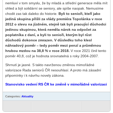
nemluví v tom smyslu, že by mladá a střední generace měla mít
ohled a být solidární se seniory, ale spíše naopak. Nemusíme
chodit zas tak daleko do historie.
Byli to senioři, kteří jako
jediná skupina přišli za vlády premiéra Topolánka v roce
2012 o slevu na jízdném, stejně tak byli pracující důchodci
jedinou skupinou, která neměla nárok na odpočet za
poplatníka z daní, a byli to senioři, kterým byl růst
důchodů dokonce zmrazen. V důsledku toho klesl
náhradový poměr – tedy poměr mezi penzí a průměrnou
hrubou mzdou na 38,8 % v roce 2018.
V roce 2021 činil tento
poměr 40,8, což je hodnota srovnatelná s roky 2004-2007.
Shrnutí je jasné. S takto navrženou změnou mimořádné
valorizace Rada seniorů ČR nesouhlasí. A proto má zásadní
připomínky i k návrhu novely zákona.
Stanovisko vedení RS ČR ke změně v mimořádné valorizaci
Categories:
Aktuality