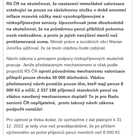
RS ČR na skutečnost, že nastavení mimořádné valorizace
vztahující se pouze na zásluhovou složku v době enormní
inflace rozevírá nůžky mezi vysokopříjmovými a
nízkopříjmovými seniory. Upozorňovali jsme dlouhodobě
na skutečnost, že na průměrnou penzi přibližně polovina
osob nedosáhne, a proto je jejich navýšení menší než
proklamovaná suma.
Ministr práce a sociálních věcí Marian
Jurečka ujišťoval, že se touto otázkou bude zabývat.
Návrh zákona s principem podpory nízkopříjmových skutečně
pracuje. Jenže představeným mechanismem si však podle
propočtů RS ČR
oproti původnímu mechanismu valorizace
přilepší pouze zhruba 30 000 důchodců. Vládou
představený návrh pomůže pouze těm, kteří mají penze 8
000 Kč a nižší.
2 337 186 příjemců starobních penzí na
vládou navržený mechanismus doplatí!
To je pro Radu
seniorů ČR nepřijatelné, proto takový návrh zákona
podpořit nemůže!
Pro úplnost je třeba dodat, že vycházíme z dat platných k 31.
12. 2022, je tedy více než pravděpodobné, že po přičtení
výchovného se počet příjemců penzí menších než 8 000 Kč