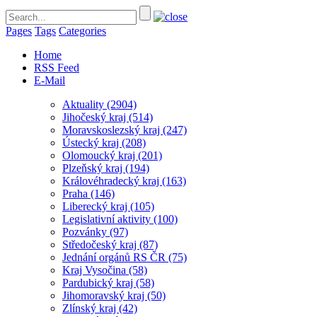
Pages
Tags
Categories
Home
RSS Feed
E-Mail
Aktuality
(2904)
Jihočeský kraj
(514)
Moravskoslezský kraj
(247)
Ústecký kraj
(208)
Olomoucký kraj
(201)
Plzeňský kraj
(194)
Královéhradecký kraj
(163)
Praha
(146)
Liberecký kraj
(105)
Legislativní aktivity
(100)
Pozvánky
(97)
Středočeský kraj
(87)
Jednání orgánů RS ČR
(75)
Kraj Vysočina
(58)
Pardubický kraj
(58)
Jihomoravský kraj
(50)
Zlínský kraj
(42)