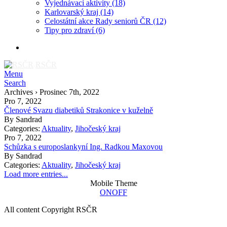
Vyjednávací aktivity
(18)
Karlovarský kraj
(14)
Celostátní akce Rady seniorů ČR
(12)
Tipy pro zdraví
(6)
RSČR
Menu
Search
Archives › Prosinec 7th, 2022
Pro 7, 2022
Členové Svazu diabetiků Strakonice v kuželně
By
Sandrad
Categories:
Aktuality
,
Jihočeský kraj
Pro 7, 2022
Schůzka s europoslankyní Ing. Radkou Maxovou
By
Sandrad
Categories:
Aktuality
,
Jihočeský kraj
Load more entries...
Mobile Theme
ON
OFF
All content Copyright RSČR