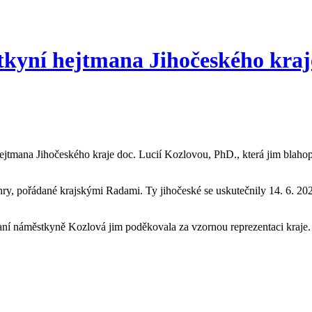
stkyní hejtmana Jihočeského kraj
hejtmana Jihočeského kraje doc. Lucií Kozlovou, PhD., která jim blaho
hry, pořádané krajskými Radami. Ty jihočeské se uskutečnily 14. 6. 20
 paní náměstkyně Kozlová jim poděkovala za vzornou reprezentaci kraje.