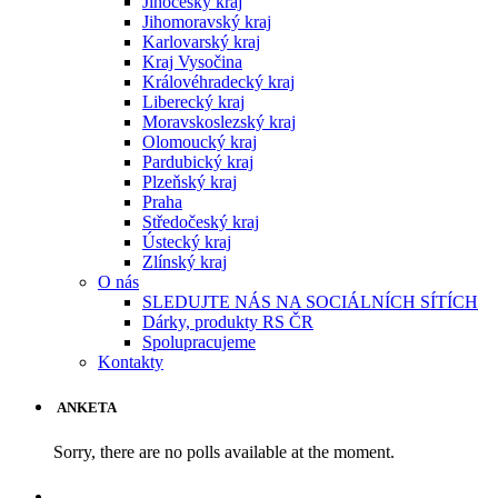
Jihočeský kraj
Jihomoravský kraj
Karlovarský kraj
Kraj Vysočina
Královéhradecký kraj
Liberecký kraj
Moravskoslezský kraj
Olomoucký kraj
Pardubický kraj
Plzeňský kraj
Praha
Středočeský kraj
Ústecký kraj
Zlínský kraj
O nás
SLEDUJTE NÁS NA SOCIÁLNÍCH SÍTÍCH
Dárky, produkty RS ČR
Spolupracujeme
Kontakty
ANKETA
Sorry, there are no polls available at the moment.