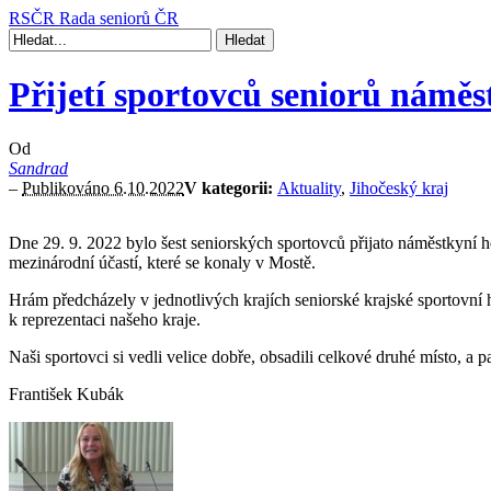
RSČR
Rada seniorů ČR
Přijetí sportovců seniorů námě
Od
Sandrad
–
Publikováno 6.10.2022
V kategorii:
Aktuality
,
Jihočeský kraj
Dne 29. 9. 2022 bylo šest seniorských sportovců přijato náměstkyní 
mezinárodní účastí, které se konaly v Mostě.
Hrám předcházely v jednotlivých krajích seniorské krajské sportovní 
k reprezentaci našeho kraje.
Naši sportovci si vedli velice dobře, obsadili celkové druhé místo, a
František Kubák