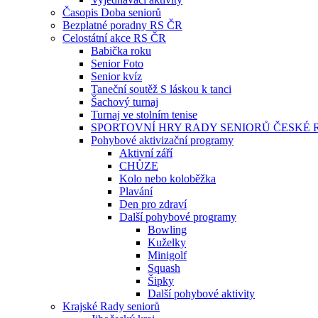
Časopis Doba seniorů
Bezplatné poradny RS ČR
Celostátní akce RS ČR
Babička roku
Senior Foto
Senior kvíz
Taneční soutěž S láskou k tanci
Šachový turnaj
Turnaj ve stolním tenise
SPORTOVNÍ HRY RADY SENIORŮ ČESKÉ 
Pohybové aktivizační programy
Aktivní září
CHŮZE
Kolo nebo koloběžka
Plavání
Den pro zdraví
Další pohybové programy
Bowling
Kuželky
Minigolf
Squash
Šipky
Další pohybové aktivity
Krajské Rady seniorů