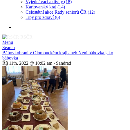
Vyjednávací aktivity
(18)
Karlovarský kraj
(14)
Celostátní akce Rady seniorů ČR
(12)
Tipy pro zdraví
(6)
RSČR
Menu
Search
Bábovkobraní v Olomouckém kraji aneb Není bábovka jako
bábovka
Říj 11th, 2022 @ 10:02 am › Sandrad