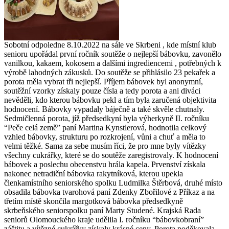
Sobotní odpoledne 8.10.2022 na sále ve Skrbeni , kde místní klub
senioru upořádal první ročník soutěže o nejlepší bábovku, zavonělo
vanilkou, kakaem, kokosem a dalšími ingrediencemi , potřebných k
výrobě lahodných zákusků. Do soutěže se přihlásilo 23 pekařek a
porota měla vybrat tři nejlepší. Příjem bábovek byl anonymní,
soutěžní vzorky získaly pouze čísla a tedy porota a ani diváci
nevěděli, kdo kterou bábovku pekl a tím byla zaručená objektivita
hodnocení. Bábovky vypadaly báječně a také skvěle chutnaly.
Sedmičlenná porota, jíž předsedkyní byla výherkyně II. ročníku
“Peče celá země” paní Martina Kynstlerová, hodnotila celkový
vzhled bábovky, strukturu po rozkrojení, vůni a chuť a měla to
velmi těžké. Sama za sebe musím říci, že pro mne byly vítězky
všechny cukrářky, které se do soutěže zaregistrovaly. K hodnocení
bábovek a poslechu obecenstvu hrála kapela. Prvenství získala
nakonec netradiční bábovka rakytníková, kterou upekla
členkamístního seniorského spolku Ludmilka Štěrbová, druhé místo
obsadila bábovka tvarohová paní Zdenky Zbořilové z Příkaz a na
třetím místě skončila margotková bábovka předsedkyně
skrbeňského seniorspolku paní Marty Studené. Krajská Rada
seniorů Olomouckého kraje udělila I. ročníku “bábovkobraní”
záštitu a vítězné cukrářky získaly krásné ceny. Porota poděkovala