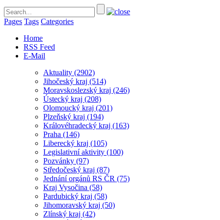
Pages
Tags
Categories
Home
RSS Feed
E-Mail
Aktuality
(2902)
Jihočeský kraj
(514)
Moravskoslezský kraj
(246)
Ústecký kraj
(208)
Olomoucký kraj
(201)
Plzeňský kraj
(194)
Královéhradecký kraj
(163)
Praha
(146)
Liberecký kraj
(105)
Legislativní aktivity
(100)
Pozvánky
(97)
Středočeský kraj
(87)
Jednání orgánů RS ČR
(75)
Kraj Vysočina
(58)
Pardubický kraj
(58)
Jihomoravský kraj
(50)
Zlínský kraj
(42)