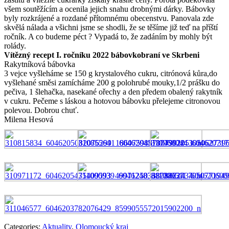
všem soutěžícím a ocenila jejich snahu drobnými dárky. Bábovky
byly rozkrájené a rozdané přítomnému obecenstvu. Panovala zde
skvělá nálada a všichni jsme se shodli, že se těšíme již teď na příští
ročník. A co budeme péct ? Vypadá to, že zadáním by mohly být
rolády.
Vítězný recept I. ročníku 2022 bábovkobraní ve Skrbeni
Rakytníková bábovka
3 vejce vyšleháme se 150 g krystalového cukru, citrónová kůra,do
vyšlehané směsi zamícháme 200 g polohrubé mouky,1/2 prášku do
pečiva, 1 šlehačka, nasekané ořechy a den předem obalený rakytník
v cukru. Pečeme s láskou a hotovou bábovku přelejeme citronovou
polevou. Dobrou chuť.
Milena Hesová
Categories:
Aktuality
,
Olomoucký kraj