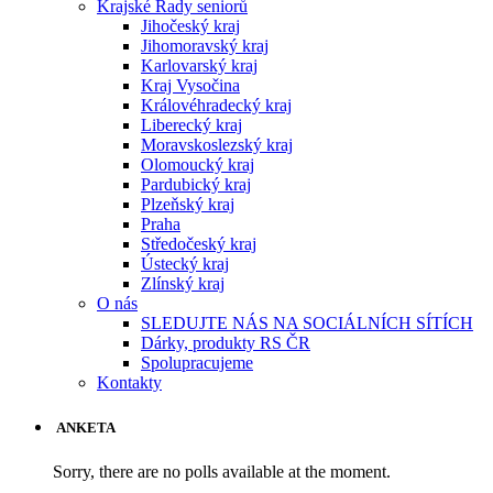
Krajské Rady seniorů
Jihočeský kraj
Jihomoravský kraj
Karlovarský kraj
Kraj Vysočina
Královéhradecký kraj
Liberecký kraj
Moravskoslezský kraj
Olomoucký kraj
Pardubický kraj
Plzeňský kraj
Praha
Středočeský kraj
Ústecký kraj
Zlínský kraj
O nás
SLEDUJTE NÁS NA SOCIÁLNÍCH SÍTÍCH
Dárky, produkty RS ČR
Spolupracujeme
Kontakty
ANKETA
Sorry, there are no polls available at the moment.