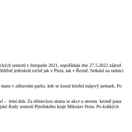
ckých seniorů v listopadu 2021, uspořádala dne 27.5.2022 zájezd
ližně jedenkrát ročně jak v Plzni, tak v Řezně. Setkání na radnici
stanu v zábavním parku. kde se konal letošní májový jarmark. Po
ství – letní dub. Za německou stranu se akce u stromu kromě pana
rajské Rady seniorů Plzeňského kraje Miloslav Hora. Po krátkých