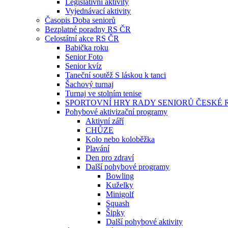
Legislativní aktivity
Vyjednávací aktivity
Časopis Doba seniorů
Bezplatné poradny RS ČR
Celostátní akce RS ČR
Babička roku
Senior Foto
Senior kvíz
Taneční soutěž S láskou k tanci
Šachový turnaj
Turnaj ve stolním tenise
SPORTOVNÍ HRY RADY SENIORŮ ČESKÉ 
Pohybové aktivizační programy
Aktivní září
CHŮZE
Kolo nebo koloběžka
Plavání
Den pro zdraví
Další pohybové programy
Bowling
Kuželky
Minigolf
Squash
Šipky
Další pohybové aktivity