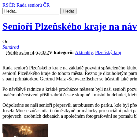
RSČR
Rada seniorů ČR
Senioři Plzeňského kraje na náv
Od
Sandrad
–
Publikováno 4.6.2022
V kategorii:
Aktuality
,
Plzeňský kraj
Rada seniorů Plzeňského kraje na základě pozvání spřáteleného klubu
seniorů Plzeňského kraje do tohoto města. Řezno je dlouholetým partne
s paní primátorkou Gertrud Malz -Schwarzfischer se účastnil také pri
Po návštěvě radnice a krátké procházce městem byli naši senioři po
malém občerstvení přišli zahrát české skupině i místní hudebníci, kteří 
Odpoledne se naši senioři přepravili autobusem do parku, kde byl př
Josefa Moese zúčastnila i náměstkyně primátorky pro sociální práci p
projevech, osobních debatách a společném fotografování se pomalu blí