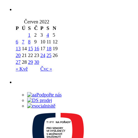
Červen 2022
P
Ú
S
Č
P
S
N
1
2
3
4
5
6
7
8
9
10
11
12
13
14
15
16
17
18
19
20
21
22
23
24
25
26
27
28
29
30
« Kvě
Čvc »