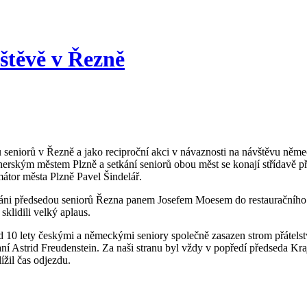
štěvě v Řezně
 seniorů v Řezně a jako reciproční akci v návaznosti na návštěvu něme
rským městem Plzně a setkání seniorů obou měst se konají střídavě přib
mátor města Plzně Pavel Šindelář.
zváni předsedou seniorů Řezna panem Josefem Moesem do restauračního 
sklidili velký aplaus.
ed 10 lety českými a německými seniory společně zasazen strom přátel
aní Astrid Freudenstein. Za naši stranu byl vždy v popředí předseda K
žil čas odjezdu.