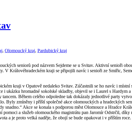
tav
aj
,
Olomoucký kraj
,
Pardubický kraj
ouckých seniorů pod názvem Sejdeme se u Svitav. Aktivní senioři obou
. V Královéhradeckém kraji se připojili navíc i senioři ze Smiřic, Se
ém kraji v Opatově nedaleko Svitav. Zúčastnili se ho navíc i místní sen
ance i ukázku hromadné sokolské skladby, objevil se i Laurel s Hardym 
ancem. Během celého odpoledne tak dokázaly jednotlivé party vytvořit 
nčilo. Byly zmíněny i příští společné akce olomouckých a hradeckých sen
 snadno.“ Akce se konala s podporou měst Olomouce a Hradce Králov
í pomoci a služeb olomouckého magistrátu pan Jaromír Odstrčil, díky 
ota a je proto velká naděje, že obojí se bude opakovat i v příštím roce.