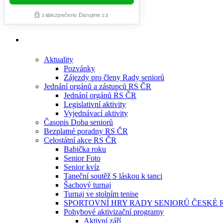
Aktuality
Pozvánky
Zájezdy pro členy Rady seniorů
Jednání orgánů a zástupců RS ČR
Jednání orgánů RS ČR
Legislativní aktivity
Vyjednávací aktivity
Časopis Doba seniorů
Bezplatné poradny RS ČR
Celostátní akce RS ČR
Babička roku
Senior Foto
Senior kvíz
Taneční soutěž S láskou k tanci
Šachový turnaj
Turnaj ve stolním tenise
SPORTOVNÍ HRY RADY SENIORŮ ČESKÉ 
Pohybové aktivizační programy
Aktivní září