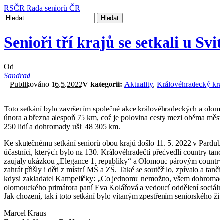
RSČR
Rada seniorů ČR
Senioři tří krajů se setkali u Svi
Od
Sandrad
–
Publikováno 16.5.2022
V kategorii:
Aktuality
,
Královéhradecký kr
Toto setkání bylo završením společné akce královéhradeckých a olom
února a března alespoň 75 km, což je polovina cesty mezi oběma městy
250 lidí a dohromady ušli 48 305 km.
Ke skutečnému setkání seniorů obou krajů došlo 11. 5. 2022 v Pardubick
účastníci, kterých bylo na 130. Královéhradečtí předvedli country t
zaujaly ukázkou „Elegance 1. republiky“ a Olomouc párovým country t
zahrát přišly i děti z místní MŠ a ZŠ. Také se soutěžilo, zpívalo a ta
kdysi zakladatel Kampeličky: „Co jednomu nemožno, všem dohromady
olomouckého primátora paní Eva Kolářová a vedoucí oddělení sociáln
Jak chození, tak i toto setkání bylo vítaným zpestřením seniorského živ
Marcel Kraus