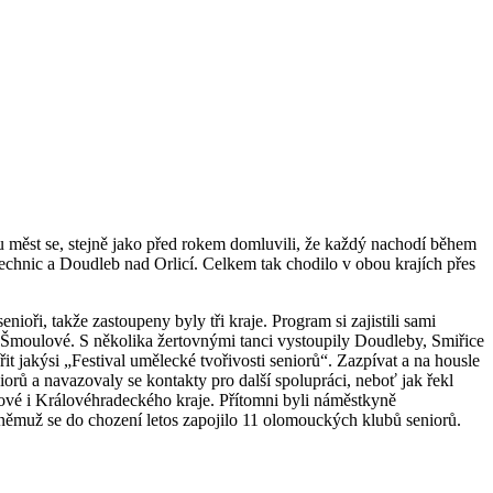
 měst se, stejně jako před rokem domluvili, že každý nachodí během
mechnic a Doudleb nad Orlicí. Celkem tak chodilo v obou krajích přes
ioři, takže zastoupeny byly tři kraje. Program si zajistili sami
a Šmoulové. S několika žertovnými tanci vystoupily Doudleby, Smiřice
jakýsi „Festival umělecké tvořivosti seniorů“. Zazpívat a na housle
iorů a navazovaly se kontakty pro další spolupráci, neboť jak řekl
é i Královéhradeckého kraje. Přítomni byli náměstkyně
němuž se do chození letos zapojilo 11 olomouckých klubů seniorů.