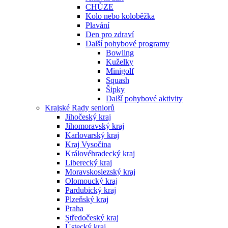
CHŮZE
Kolo nebo koloběžka
Plavání
Den pro zdraví
Další pohybové programy
Bowling
Kuželky
Minigolf
Squash
Šipky
Další pohybové aktivity
Krajské Rady seniorů
Jihočeský kraj
Jihomoravský kraj
Karlovarský kraj
Kraj Vysočina
Královéhradecký kraj
Liberecký kraj
Moravskoslezský kraj
Olomoucký kraj
Pardubický kraj
Plzeňský kraj
Praha
Středočeský kraj
Ústecký kraj