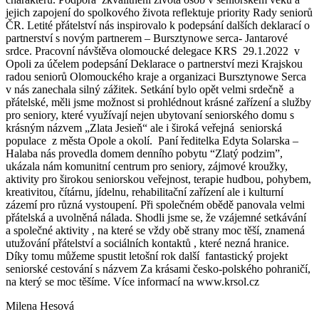
jejich zapojení do spolkového života reflektuje priority Rady seniorů
ČR. Letité přátelství nás inspirovalo k podepsání dalších deklarací o
partnerství s novým partnerem – Bursztynowe serca- Jantarové
srdce. Pracovní návštěva olomoucké delegace KRS 29.1.2022 v
Opoli za účelem podepsání Deklarace o partnerství mezi Krajskou
radou seniorů Olomouckého kraje a organizaci Bursztynowe Serca
v nás zanechala silný zážitek. Setkání bylo opět velmi srdečně a
přátelské, měli jsme možnost si prohlédnout krásné zařízení a služby
pro seniory, které využívají nejen ubytovaní seniorského domu s
krásným názvem „Zlata Jesieň“ ale i široká veřejná seniorská
populace z města Opole a okolí. Paní ředitelka Edyta Solarska –
Halaba nás provedla domem denního pobytu “Zlatý podzim”,
ukázala nám komunitní centrum pro seniory, zájmové kroužky,
aktivity pro širokou seniorskou veřejnost, terapie hudbou, pohybem,
kreativitou, čítárnu, jídelnu, rehabilitační zařízení ale i kulturní
zázemí pro různá vystoupení. Při společném obědě panovala velmi
přátelská a uvolněná nálada. Shodli jsme se, že vzájemné setkávání
a společné aktivity , na které se vždy obě strany moc těší, znamená
utužování přátelství a sociálních kontaktů , které nezná hranice.
Díky tomu můžeme spustit letošní rok další fantastický projekt
seniorské cestování s názvem Za krásami česko-polského pohraničí,
na který se moc těšíme. Více informací na www.krsol.cz
Milena Hesová