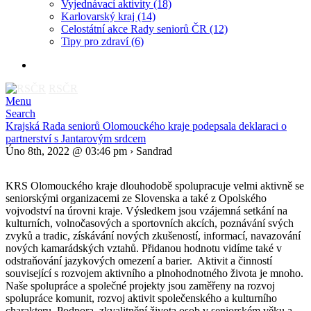
Vyjednávací aktivity
(18)
Karlovarský kraj
(14)
Celostátní akce Rady seniorů ČR
(12)
Tipy pro zdraví
(6)
RSČR
Menu
Search
Krajská Rada seniorů Olomouckého kraje podepsala deklaraci o
partnerství s Jantarovým srdcem
Úno 8th, 2022 @ 03:46 pm › Sandrad
KRS Olomouckého kraje dlouhodobě spolupracuje velmi aktivně se
seniorskými organizacemi ze Slovenska a také z Opolského
vojvodství na úrovni kraje. Výsledkem jsou vzájemná setkání na
kulturních, volnočasových a sportovních akcích, poznávání svých
zvyků a tradic, získávání nových zkušeností, informací, navazování
nových kamarádských vztahů. Přidanou hodnotu vidíme také v
odstraňování jazykových omezení a barier. Aktivit a činností
související s rozvojem aktivního a plnohodnotného života je mnoho.
Naše spolupráce a společné projekty jsou zaměřeny na rozvoj
spolupráce komunit, rozvoj aktivit společenského a kulturního
charakteru. Podpora zkvalitnění života osob v seniorském věku a