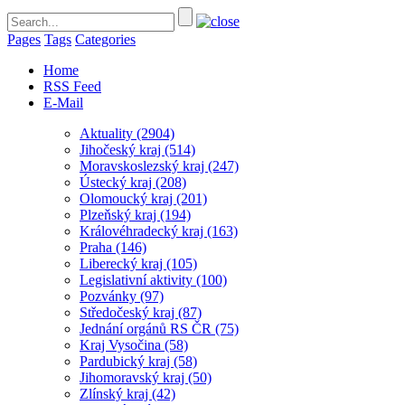
Pages
Tags
Categories
Home
RSS Feed
E-Mail
Aktuality
(2904)
Jihočeský kraj
(514)
Moravskoslezský kraj
(247)
Ústecký kraj
(208)
Olomoucký kraj
(201)
Plzeňský kraj
(194)
Královéhradecký kraj
(163)
Praha
(146)
Liberecký kraj
(105)
Legislativní aktivity
(100)
Pozvánky
(97)
Středočeský kraj
(87)
Jednání orgánů RS ČR
(75)
Kraj Vysočina
(58)
Pardubický kraj
(58)
Jihomoravský kraj
(50)
Zlínský kraj
(42)