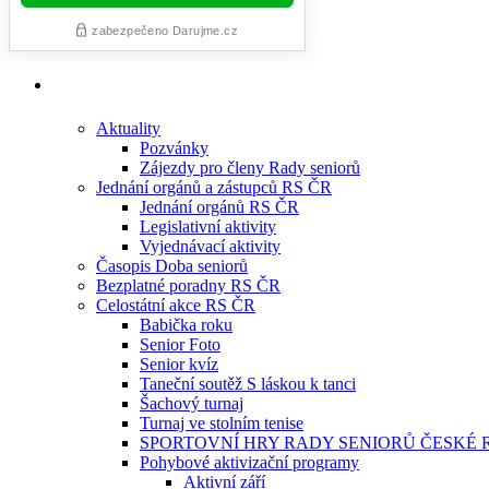
Aktuality
Pozvánky
Zájezdy pro členy Rady seniorů
Jednání orgánů a zástupců RS ČR
Jednání orgánů RS ČR
Legislativní aktivity
Vyjednávací aktivity
Časopis Doba seniorů
Bezplatné poradny RS ČR
Celostátní akce RS ČR
Babička roku
Senior Foto
Senior kvíz
Taneční soutěž S láskou k tanci
Šachový turnaj
Turnaj ve stolním tenise
SPORTOVNÍ HRY RADY SENIORŮ ČESKÉ 
Pohybové aktivizační programy
Aktivní září