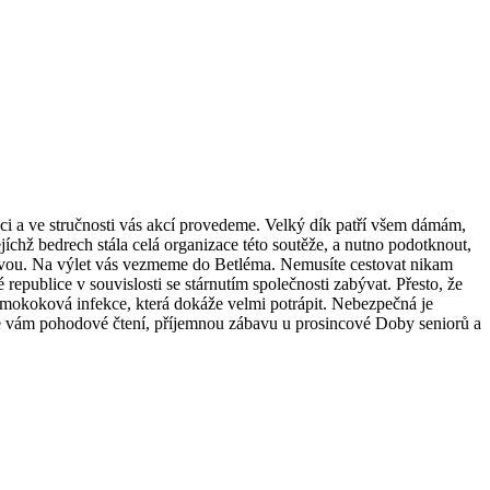
uci a ve stručnosti vás akcí provedeme. Velký dík patří všem dámám,
jíchž bedrech stála celá organizace této soutěže, a nutno podotknout,
čkovou. Na výlet vás vezmeme do Betléma. Nemusíte cestovat nikam
 republice v souvislosti se stárnutím společnosti zabývat. Přesto, že
eumokoková infekce, která dokáže velmi potrápit. Nebezpečná je
eme vám pohodové čtení, příjemnou zábavu u prosincové Doby seniorů a