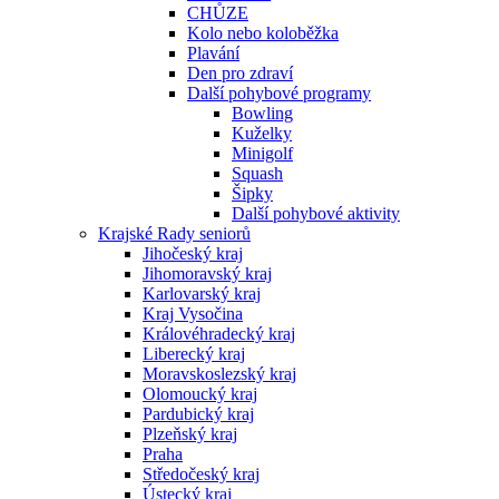
CHŮZE
Kolo nebo koloběžka
Plavání
Den pro zdraví
Další pohybové programy
Bowling
Kuželky
Minigolf
Squash
Šipky
Další pohybové aktivity
Krajské Rady seniorů
Jihočeský kraj
Jihomoravský kraj
Karlovarský kraj
Kraj Vysočina
Královéhradecký kraj
Liberecký kraj
Moravskoslezský kraj
Olomoucký kraj
Pardubický kraj
Plzeňský kraj
Praha
Středočeský kraj
Ústecký kraj