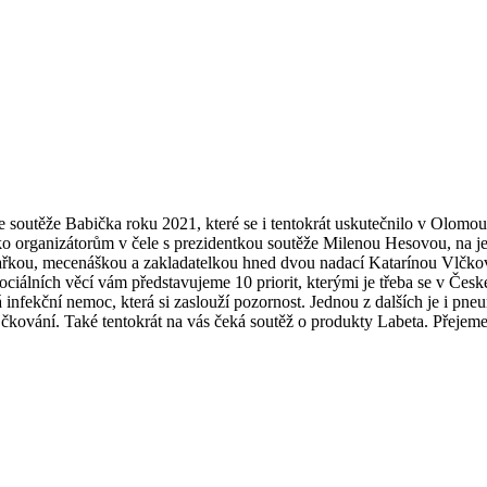
e soutěže Babička roku 2021, které se i tentokrát uskutečnilo v Olomo
 jako organizátorům v čele s prezidentkou soutěže Milenou Hesovou, na je
i s lékařkou, mecenáškou a zakladatelkou hned dvou nadací Katarínou Vl
ociálních věcí vám představujeme 10 priorit, kterými je třeba se v České
infekční nemoc, která si zaslouží pozornost. Jednou z dalších je i pn
í? Očkování. Také tentokrát na vás čeká soutěž o produkty Labeta. Přej