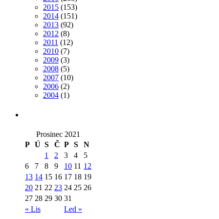
2015
(153)
2014
(151)
2013
(92)
2012
(8)
2011
(12)
2010
(7)
2009
(3)
2008
(5)
2007
(10)
2006
(2)
2004
(1)
Prosinec 2021
P
Ú
S
Č
P
S
N
1
2
3
4
5
6
7
8
9
10
11
12
13
14
15
16
17
18
19
20
21
22
23
24
25
26
27
28
29
30
31
« Lis
Led »