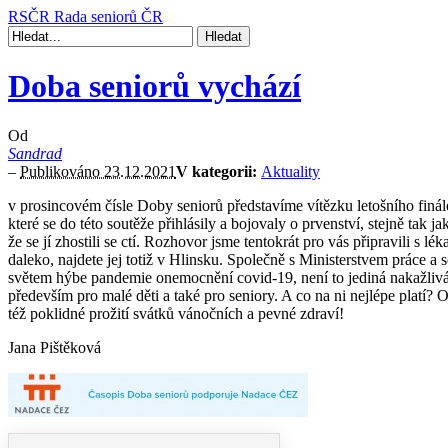
RSČR
Rada seniorů ČR
Doba seniorů vychází
Od
Sandrad
–
Publikováno 23.12.2021
V kategorii:
Aktuality
v prosincovém čísle Doby seniorů představíme vítězku letošního finál
které se do této soutěže přihlásily a bojovaly o prvenství, stejně tak
že se jí zhostili se ctí. Rozhovor jsme tentokrát pro vás připravil
daleko, najdete jej totiž v Hlinsku. Společně s Ministerstvem práce a s
světem hýbe pandemie onemocnění covid-19, není to jediná nakažlivá 
především pro malé děti a také pro seniory. A co na ni nejlépe plat
též poklidné prožití svátků vánočních a pevné zdraví!
Jana Pištěková