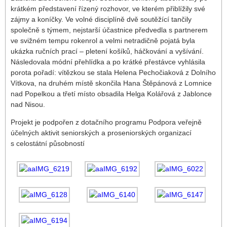
krátkém představení řízený rozhovor, ve kterém přiblížily své
zájmy a koníčky. Ve volné disciplíně dvě soutěžící tančily
společně s týmem, nejstarší účastnice předvedla s partnerem
ve svižném tempu rokenrol a velmi netradičně pojatá byla
ukázka ručních prací – pletení košíků, háčkování a vyšívání.
Následovala módní přehlídka a po krátké přestávce vyhlásila
porota pořadí: vítězkou se stala Helena
Pechočiaková z Dolního
Vítkova, na druhém místě skončila Hana Štěpánová z Lomnice
nad Popelkou a třetí místo obsadila Helga Kolářová z Jablonce
nad Nisou.
Projekt je podpořen z dotačního programu Podpora veřejně
účelných aktivit seniorských a proseniorských organizací
s celostátní působností