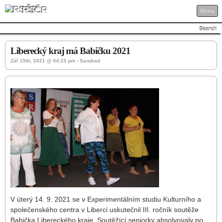
RSČR
Menu
Search
Liberecký kraj má Babičku 2021
Zář 15th, 2021 @ 04:23 pm › Sandrad
V úterý 14. 9. 2021 se v Experimentálním studiu Kulturního a
společenského centra v Liberci uskutečnil III. ročník soutěže
Babička Libereckého kraje. Soutěžící seniorky absolvovaly po