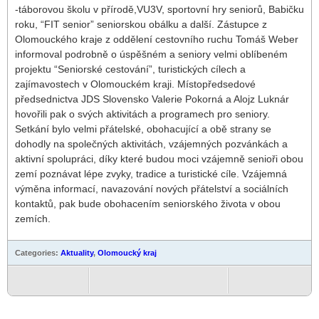
-táborovou školu v přírodě,VU3V, sportovní hry seniorů, Babičku
roku, “FIT senior” seniorskou obálku a další. Zástupce z
Olomouckého kraje z oddělení cestovního ruchu Tomáš Weber
informoval podrobně o úspěšném a seniory velmi oblíbeném
projektu “Seniorské cestování”, turistických cílech a
zajímavostech v Olomouckém kraji. Místopředsedové
předsednictva JDS Slovensko Valerie Pokorná a Alojz Luknár
hovořili pak o svých aktivitách a programech pro seniory.
Setkání bylo velmi přátelské, obohacující a obě strany se
dohodly na společných aktivitách, vzájemných pozvánkách a
aktivní spolupráci, díky které budou moci vzájemně senioři obou
zemí poznávat lépe zvyky, tradice a turistické cíle. Vzájemná
výměna informací, navazování nových přátelství a sociálních
kontaktů, pak bude obohacením seniorského života v obou
zemích.
Categories:
Aktuality
,
Olomoucký kraj