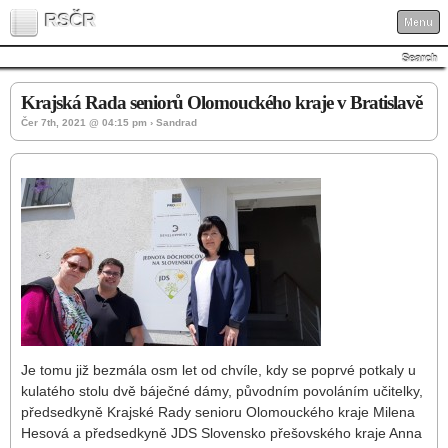
RSČR
Menu
Search
Krajská Rada seniorů Olomouckého kraje v Bratislavě
Čer 7th, 2021 @ 04:15 pm › Sandrad
Je tomu již bezmála osm let od chvíle, kdy se poprvé potkaly u
kulatého stolu dvě báječné dámy, původním povoláním učitelky,
předsedkyně Krajské Rady senioru Olomouckého kraje Milena
Hesová a předsedkyně JDS Slovensko přešovského kraje Anna