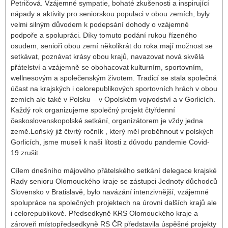
Petričová. Vzájemné sympatie, bohaté zkušenosti a inspirující
nápady a aktivity pro seniorskou populaci v obou zemích, byly
velmi silným důvodem k podepsání dohody o vzájemné
podpoře a spolupráci. Díky tomuto podání rukou řízeného
osudem, senioři obou zemí několikrát do roka mají možnost se
setkávat, poznávat krásy obou krajů, navazovat nová skvělá
přátelství a vzájemně se obohacovat kulturním, sportovním,
wellnesovým a společenským životem. Tradicí se stala společná
účast na krajských i celorepublikových sportovních hrách v obou
zemích ale také v Polsku – v Opolském vojvodství a v Gorlicích.
Každý rok organizujeme společný projekt čtyřdenní
československopolské setkání, organizátorem je vždy jedna
země.Loňský již čtvrtý ročník , který měl proběhnout v polských
Gorlicích, jsme museli k naši lítosti z důvodu pandemie Covid-
19 zrušit.
Cílem dnešního májového přátelského setkání delegace krajské
Rady senioru Olomouckého kraje se zástupci Jednoty důchodců
Slovensko v Bratislavě, bylo navázání intenzivnější, vzájemné
spolupráce na společných projektech na úrovni dalších krajů ale
i celorepublikově. Předsedkyně KRS Olomouckého kraje a
zároveň místopředsedkyně RS ČR představila úspěšné projekty