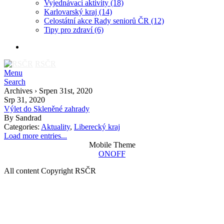
Vyjednávací aktivity
(18)
Karlovarský kraj
(14)
Celostátní akce Rady seniorů ČR
(12)
Tipy pro zdraví
(6)
RSČR
Menu
Search
Archives › Srpen 31st, 2020
Srp 31, 2020
Výlet do Skleněné zahrady
By
Sandrad
Categories:
Aktuality
,
Liberecký kraj
Load more entries...
Mobile Theme
ON
OFF
All content Copyright RSČR