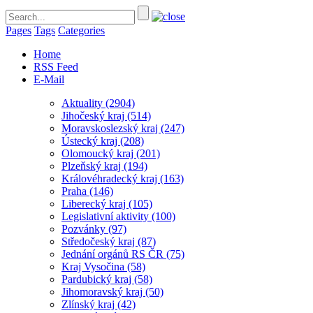
Pages
Tags
Categories
Home
RSS Feed
E-Mail
Aktuality
(2904)
Jihočeský kraj
(514)
Moravskoslezský kraj
(247)
Ústecký kraj
(208)
Olomoucký kraj
(201)
Plzeňský kraj
(194)
Královéhradecký kraj
(163)
Praha
(146)
Liberecký kraj
(105)
Legislativní aktivity
(100)
Pozvánky
(97)
Středočeský kraj
(87)
Jednání orgánů RS ČR
(75)
Kraj Vysočina
(58)
Pardubický kraj
(58)
Jihomoravský kraj
(50)
Zlínský kraj
(42)