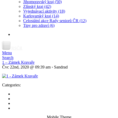
Jihomoravský kraj
(50)
Zlínský kraj
(42)
Vyjednávací aktivity
(18)
Karlovarský kraj
(14)
Celostátní akce Rady seniorů ČR
(12)
Tipy pro zdraví
(6)
RSČR
Menu
Search
1 – Zámek Kravaře
Čvc 22nd, 2020 @ 09:39 am › Sandrad
Categories:
Mobile Theme