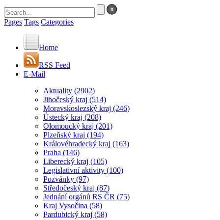
Pages
Tags
Categories
Home
RSS Feed
E-Mail
Aktuality
(2902)
Jihočeský kraj
(514)
Moravskoslezský kraj
(246)
Ústecký kraj
(208)
Olomoucký kraj
(201)
Plzeňský kraj
(194)
Královéhradecký kraj
(163)
Praha
(146)
Liberecký kraj
(105)
Legislativní aktivity
(100)
Pozvánky
(97)
Středočeský kraj
(87)
Jednání orgánů RS ČR
(75)
Kraj Vysočina
(58)
Pardubický kraj
(58)