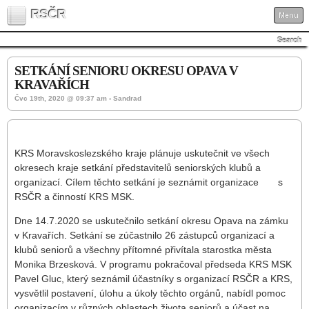
RSČR
Menu
Search
SETKÁNÍ SENIORU OKRESU OPAVA V
KRAVAŘÍCH
Čvc 19th, 2020 @ 09:37 am › Sandrad
KRS Moravskoslezského kraje plánuje uskutečnit ve všech
okresech kraje setkání představitelů seniorských klubů a
organizací. Cílem těchto setkání je seznámit organizace s
RSČR a činností KRS MSK.
Dne 14.7.2020 se uskutečnilo setkání okresu Opava na zámku
v Kravařích. Setkání se zúčastnilo 26 zástupců organizací a
klubů seniorů a všechny přítomné přivítala starostka města
Monika Brzesková. V programu pokračoval předseda KRS MSK
Pavel Gluc, který seznámil účastníky s organizací RSČR a KRS,
vysvětlil postavení, úlohu a úkoly těchto orgánů, nabídl pomoc
organizacím v různých oblastech života seniorů a účast na