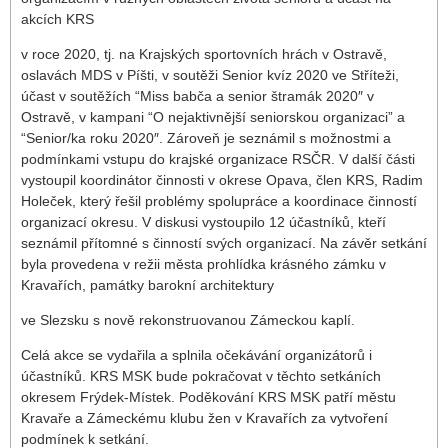
akcích KRS
v roce 2020, tj. na Krajských sportovních hrách v Ostravě,
oslavách MDS v Píšti, v soutěži Senior kvíz 2020 ve Stříteži,
účast v soutěžích “Miss babča a senior štramák 2020″ v
Ostravě, v kampani “O nejaktivnější seniorskou organizaci” a
“Senior/ka roku 2020″. Zároveň je seznámil s možnostmi a
podmínkami vstupu do krajské organizace RSČR. V další části
vystoupil koordinátor činnosti v okrese Opava, člen KRS, Radim
Holeček, který řešil problémy spolupráce a koordinace činností
organizací okresu. V diskusi vystoupilo 12 účastníků, kteří
seznámil přítomné s činností svých organizací. Na závěr setkání
byla provedena v režii města prohlídka krásného zámku v
Kravařích, památky barokní architektury
ve Slezsku s nově rekonstruovanou Zámeckou kaplí.
Celá akce se vydařila a splnila očekávání organizátorů i
účastníků. KRS MSK bude pokračovat v těchto setkáních
okresem Frýdek-Místek. Poděkování KRS MSK patří městu
Kravaře a Zámeckému klubu žen v Kravařích za vytvoření
podmínek k setkání.