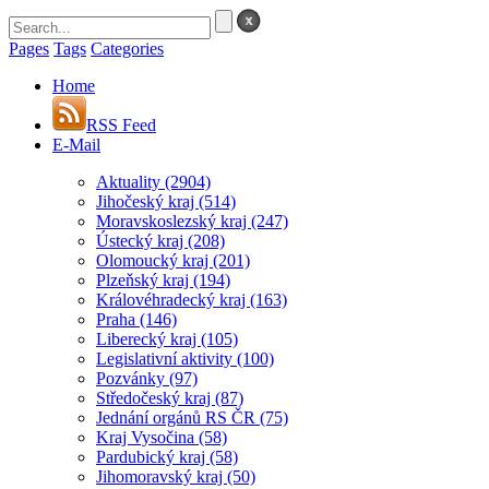
Pages
Tags
Categories
Home
RSS Feed
E-Mail
Aktuality
(2904)
Jihočeský kraj
(514)
Moravskoslezský kraj
(247)
Ústecký kraj
(208)
Olomoucký kraj
(201)
Plzeňský kraj
(194)
Královéhradecký kraj
(163)
Praha
(146)
Liberecký kraj
(105)
Legislativní aktivity
(100)
Pozvánky
(97)
Středočeský kraj
(87)
Jednání orgánů RS ČR
(75)
Kraj Vysočina
(58)
Pardubický kraj
(58)
Jihomoravský kraj
(50)