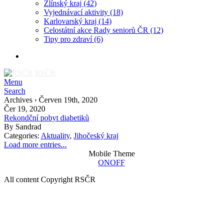
Zlínský kraj
(42)
Vyjednávací aktivity
(18)
Karlovarský kraj
(14)
Celostátní akce Rady seniorů ČR
(12)
Tipy pro zdraví
(6)
RSČR
Menu
Search
Archives › Červen 19th, 2020
Čer 19, 2020
Rekondční pobyt diabetiků
By
Sandrad
Categories:
Aktuality
,
Jihočeský kraj
Load more entries...
Mobile Theme
ON
OFF
All content Copyright RSČR