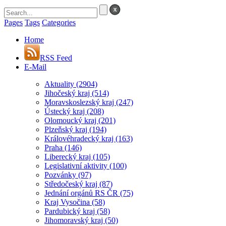
Pages
Tags
Categories
Home
RSS Feed
E-Mail
Aktuality
(2904)
Jihočeský kraj
(514)
Moravskoslezský kraj
(247)
Ústecký kraj
(208)
Olomoucký kraj
(201)
Plzeňský kraj
(194)
Královéhradecký kraj
(163)
Praha
(146)
Liberecký kraj
(105)
Legislativní aktivity
(100)
Pozvánky
(97)
Středočeský kraj
(87)
Jednání orgánů RS ČR
(75)
Kraj Vysočina
(58)
Pardubický kraj
(58)
Jihomoravský kraj
(50)