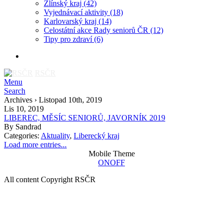
Zlínský kraj
(42)
Vyjednávací aktivity
(18)
Karlovarský kraj
(14)
Celostátní akce Rady seniorů ČR
(12)
Tipy pro zdraví
(6)
RSČR
Menu
Search
Archives › Listopad 10th, 2019
Lis 10, 2019
LIBEREC, MĚSÍC SENIORŮ, JAVORNÍK 2019
By
Sandrad
Categories:
Aktuality
,
Liberecký kraj
Load more entries...
Mobile Theme
ON
OFF
All content Copyright RSČR