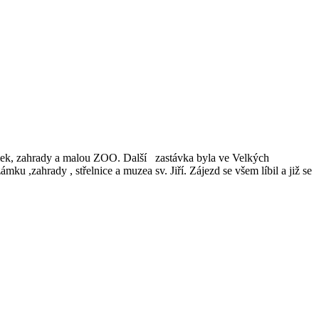
ámek, zahrady a malou ZOO. Další zastávka byla ve Velkých
u ,zahrady , střelnice a muzea sv. Jiří. Zájezd se všem líbil a již se