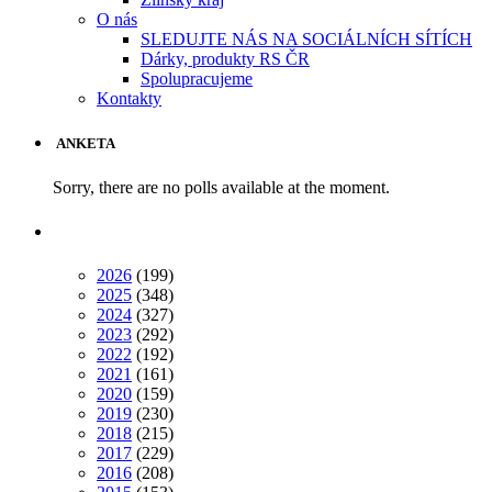
O nás
SLEDUJTE NÁS NA SOCIÁLNÍCH SÍTÍCH
Dárky, produkty RS ČR
Spolupracujeme
Kontakty
ANKETA
Sorry, there are no polls available at the moment.
2026
(199)
2025
(348)
2024
(327)
2023
(292)
2022
(192)
2021
(161)
2020
(159)
2019
(230)
2018
(215)
2017
(229)
2016
(208)