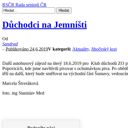
RSČR
Rada seniorů ČR
Důchodci na Jemništi
Od
Sandrad
–
Publikováno 24.6.2019
V kategorii:
Aktuality
,
Jihočeský kraj
Další autobusový zájezd na úterý 18.6.2019 pro Klub důchodů ZO při
Popovicích, kde jsme navštívili pivovar s ochutnávkou piva. Po obědě j
těší na další, který bude směřovat na východní část Šumavy, vedoucím
Marcela Štveráková
foto. ing Stanislav Med