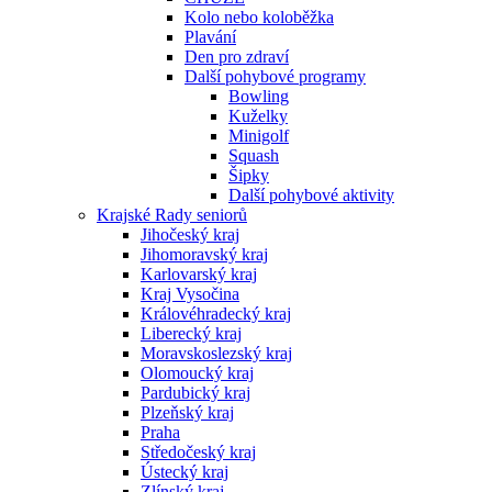
Kolo nebo koloběžka
Plavání
Den pro zdraví
Další pohybové programy
Bowling
Kuželky
Minigolf
Squash
Šipky
Další pohybové aktivity
Krajské Rady seniorů
Jihočeský kraj
Jihomoravský kraj
Karlovarský kraj
Kraj Vysočina
Královéhradecký kraj
Liberecký kraj
Moravskoslezský kraj
Olomoucký kraj
Pardubický kraj
Plzeňský kraj
Praha
Středočeský kraj
Ústecký kraj
Zlínský kraj