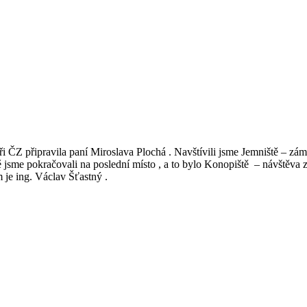
 ČZ připravila paní Miroslava Plochá . Navštívili jsme Jemniště – z
sme pokračovali na poslední místo , a to bylo Konopiště – návštěva zámk
 je ing. Václav Šťastný .