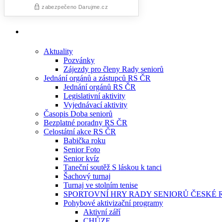
Aktuality
Pozvánky
Zájezdy pro členy Rady seniorů
Jednání orgánů a zástupců RS ČR
Jednání orgánů RS ČR
Legislativní aktivity
Vyjednávací aktivity
Časopis Doba seniorů
Bezplatné poradny RS ČR
Celostátní akce RS ČR
Babička roku
Senior Foto
Senior kvíz
Taneční soutěž S láskou k tanci
Šachový turnaj
Turnaj ve stolním tenise
SPORTOVNÍ HRY RADY SENIORŮ ČESKÉ 
Pohybové aktivizační programy
Aktivní září
CHŮZE