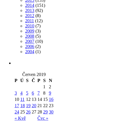
2015
(153)
2014
(151)
2013
(92)
2012
(8)
2011
(12)
2010
(7)
2009
(3)
2008
(5)
2007
(10)
2006
(2)
2004
(1)
Červen 2019
P
Ú
S
Č
P
S
N
1
2
3
4
5
6
7
8
9
10
11
12
13
14
15
16
17
18
19
20
21
22
23
24
25
26
27
28
29
30
« Kvě
Čvc »