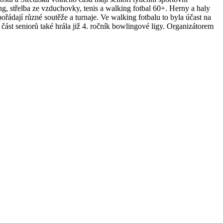
g, střelba ze vzduchovky, tenis a walking fotbal 60+.
Herny a haly
ádají různé soutěže a turnaje. Ve walking fotbalu to byla účast na
část seniorů také hrála již 4. ročník bowlingové ligy. Organizátorem