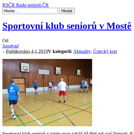
RSČR
Rada seniorů ČR
Sportovní klub seniorů v Mostě
Od
Sandrad
–
Publikováno 4.1.2019
V kategorii:
Aktuality
,
Ústecký kraj
Sportovní klub seniorů v tomto roce zahájí již třetí rok své činnosti