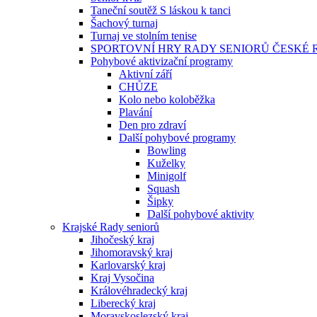
Taneční soutěž S láskou k tanci
Šachový turnaj
Turnaj ve stolním tenise
SPORTOVNÍ HRY RADY SENIORŮ ČESKÉ 
Pohybové aktivizační programy
Aktivní září
CHŮZE
Kolo nebo koloběžka
Plavání
Den pro zdraví
Další pohybové programy
Bowling
Kuželky
Minigolf
Squash
Šipky
Další pohybové aktivity
Krajské Rady seniorů
Jihočeský kraj
Jihomoravský kraj
Karlovarský kraj
Kraj Vysočina
Královéhradecký kraj
Liberecký kraj
Moravskoslezský kraj