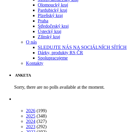
Olomoucký kraj
Pardubický kraj
Plzeňský kraj
Praha
Středočeský kraj
Ústecký kraj
Zlínský kraj
O nás
SLEDUJTE NÁS NA SOCIÁLNÍCH SÍTÍCH
Dárky, produkty RS ČR
Spolupracujeme
Kontakty
ANKETA
Sorry, there are no polls available at the moment.
2026
(199)
2025
(348)
2024
(327)
2023
(292)
2022
(192)