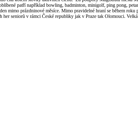
íbené patří například bowling, badminton, minigolf, ping pong, petan
ýden mimo prázdninové měsíce. Mimo pravidelné hraní se během roku poř
ch her seniorů v rámci České republiky jak v Praze tak Olomouci. Velká 