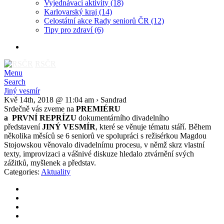
Vyjednávací aktivity
(18)
Karlovarský kraj
(14)
Celostátní akce Rady seniorů ČR
(12)
Tipy pro zdraví
(6)
RSČR
Menu
Search
Jiný vesmír
Kvě 14th, 2018 @ 11:04 am › Sandrad
Srdečně vás zveme na
PREMIÉRU
a
PRVNÍ
REPRÍZU
dokumentárního divadelního
představení
JINÝ VESMÍR
, které se věnuje tématu stáří. Během
několika měsíců se 6 seniorů ve spolupráci s režisérkou Magdou
Stojowskou věnovalo divadelnímu procesu, v němž skrz vlastní
texty, improvizaci a vášnivé diskuze hledalo ztvárnění svých
zážitků, myšlenek a představ.
Categories:
Aktuality