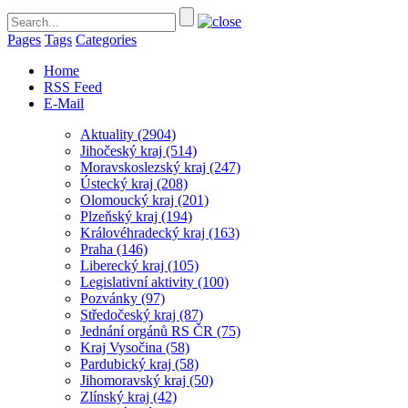
Pages
Tags
Categories
Home
RSS Feed
E-Mail
Aktuality
(2904)
Jihočeský kraj
(514)
Moravskoslezský kraj
(247)
Ústecký kraj
(208)
Olomoucký kraj
(201)
Plzeňský kraj
(194)
Královéhradecký kraj
(163)
Praha
(146)
Liberecký kraj
(105)
Legislativní aktivity
(100)
Pozvánky
(97)
Středočeský kraj
(87)
Jednání orgánů RS ČR
(75)
Kraj Vysočina
(58)
Pardubický kraj
(58)
Jihomoravský kraj
(50)
Zlínský kraj
(42)