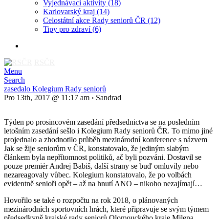
Vyjednávací aktivity
(18)
Karlovarský kraj
(14)
Celostátní akce Rady seniorů ČR
(12)
Tipy pro zdraví
(6)
RSČR
Menu
Search
zasedalo Kolegium Rady seniorů
Pro 13th, 2017 @ 11:17 am › Sandrad
Týden po prosincovém zasedání předsednictva se na posledním
letošním zasedání sešlo i Kolegium Rady seniorů ČR. To mimo jiné
projednalo a zhodnotilo průběh mezinárodní konference s názvem
Jak se žije seniorům v ČR, konstatovalo, že jediným slabým
článkem byla nepřítomnost politiků, ač byli pozváni. Dostavil se
pouze premiér Andrej Babiš, další strany se buď omluvily nebo
nezareagovaly vůbec. Kolegium konstatovalo, že po volbách
evidentně senioři opět – až na hnutí ANO – nikoho nezajímají…
Hovořilo se také o rozpočtu na rok 2018, o plánovaných
mezinárodních sportovních hrách, které připravuje se svým týmem
předsedkyně krajské rady seniorů Olomouckého kraje Milena