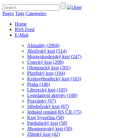
Pages
Tags
Categories
Home
RSS Feed
E-Mail
Aktuality
(2904)
Jihočeský kraj
(514)
Moravskoslezský kraj
(247)
Ústecký kraj
(208)
Olomoucký kraj
(201)
Plzeňský kraj
(194)
Královéhradecký kraj
(163)
Praha
(146)
Liberecký kraj
(105)
Legislativní aktivity
(100)
Pozvánky
(97)
Středočeský kraj
(87)
Jednání orgánů RS ČR
(75)
Kraj Vysočina
(58)
Pardubický kraj
(58)
Jihomoravský kraj
(50)
Zlínský kraj
(42)