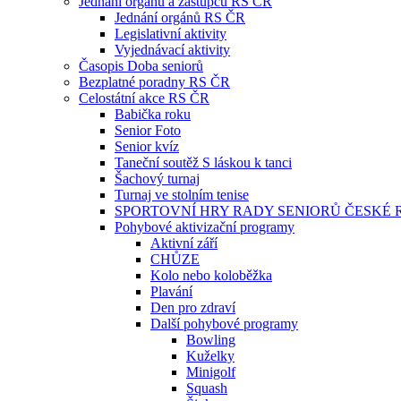
Jednání orgánů a zástupců RS ČR
Jednání orgánů RS ČR
Legislativní aktivity
Vyjednávací aktivity
Časopis Doba seniorů
Bezplatné poradny RS ČR
Celostátní akce RS ČR
Babička roku
Senior Foto
Senior kvíz
Taneční soutěž S láskou k tanci
Šachový turnaj
Turnaj ve stolním tenise
SPORTOVNÍ HRY RADY SENIORŮ ČESKÉ 
Pohybové aktivizační programy
Aktivní září
CHŮZE
Kolo nebo koloběžka
Plavání
Den pro zdraví
Další pohybové programy
Bowling
Kuželky
Minigolf
Squash