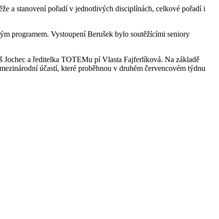
 a stanovení pořadí v jednotlivých disciplínách, celkové pořadí i
ckým programem. Vystoupení Berušek bylo soutěžícími seniory
oš Jochec a ředitelka TOTEMu pí Vlasta Fajferlíková. Na základě
s mezinárodní účastí, které proběhnou v druhém červencovém týdnu