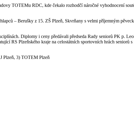
o budovy TOTEMu RDC, kde čekalo rozhodčí náročné vyhodnocení soutěže
a chlapců – Berušky z 15. ZŠ Plzeň, Skvrňany s velmi příjemným pěve
isciplínách. Diplomy i ceny předávali předseda Rady seniorů PK p. Le
tující RS Plzeňského kraje na celostátních sportovních hrách seniorů 
VOJ Plzeň, 3) TOTEM Plzeň