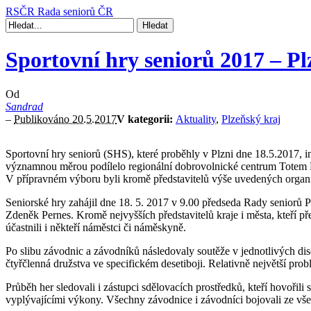
RSČR
Rada seniorů ČR
Sportovní hry seniorů 2017 – Pl
Od
Sandrad
–
Publikováno 20.5.2017
V kategorii:
Aktuality
,
Plzeňský kraj
Sportovní hry seniorů (SHS), které proběhly v Plzni dne 18.5.2017,
významnou měrou podílelo regionální dobrovolnické centrum Totem RD
V přípravném výboru byli kromě představitelů výše uvedených organi
Seniorské hry zahájil dne 18. 5. 2017 v 9.00 předseda Rady seniorů Pl
Zdeněk Pernes. Kromě nejvyšších představitelů kraje i města, kteří 
účastnili i někteří náměstci či náměskyně.
Po slibu závodnic a závodníků následovaly soutěže v jednotlivých disc
čtyřčlenná družstva ve specifickém desetiboji. Relativně největší pro
Průběh her sledovali i zástupci sdělovacích prostředků, kteří hovořili 
vyplývajícími výkony. Všechny závodnice i závodníci bojovali ze všech