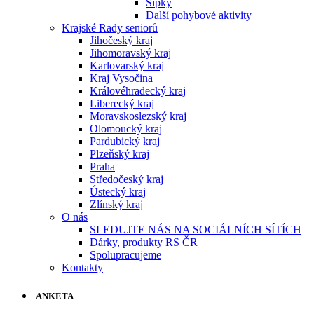
Šipky
Další pohybové aktivity
Krajské Rady seniorů
Jihočeský kraj
Jihomoravský kraj
Karlovarský kraj
Kraj Vysočina
Královéhradecký kraj
Liberecký kraj
Moravskoslezský kraj
Olomoucký kraj
Pardubický kraj
Plzeňský kraj
Praha
Středočeský kraj
Ústecký kraj
Zlínský kraj
O nás
SLEDUJTE NÁS NA SOCIÁLNÍCH SÍTÍCH
Dárky, produkty RS ČR
Spolupracujeme
Kontakty
ANKETA