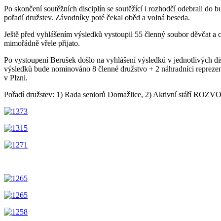
Po skončení soutěžních disciplín se soutěžící i rozhodčí odebrali d
pořadí družstev. Závodníky poté čekal oběd a volná beseda.
Ještě před vyhlášením výsledků vystoupil 55 členný soubor děvčat 
mimořádně vřele přijato.
Po vystoupení Berušek došlo na vyhlášení výsledků v jednotlivých d
výsledků bude nominováno 8 členné družstvo + 2 náhradníci reprezen
v Plzni.
Pořadí družstev: 1) Rada seniorů Domažlice, 2) Aktivní stáří ROZ