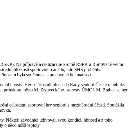
e (RSKP). Na přípravě a realizaci se kromě RSPK a RSmPlzně velmi
řední blízkosti sportovního areálu, kde SHS proběhly.
ínosem byla součinnost s pracovnicí hejtmanství.
uvítal i hosty. Her se účastnil předseda Rady seniorů České republiky
arda, primátora města M. Zrzaveckého, starosty ÚMO1 M. Brabce se her
šní celostátní sportovní hry seniorů s mezinárodní účastí. Soutěžila
hovka.
ty. Někteří závodníci udivovali svou kondicí, hbitostí a z toho
y o něco nižší teploty.