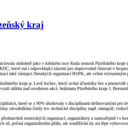
zeňský kraj
 iniciovala obdobně jako v loňském roce Rada seniorů Plzeňského kraj
C, které má i odpovídající zázemí pro doprovodné činnosti v bezprost
zací také zástupci členských organizací RSPK, ale velmi významným př
zeňského kraje p. Leoš Jochec, který uvítal účastníky her a jmenovitě 
převzali záštitu nad uvedenou akcí- hejtmana Plzeňského kraje J. Bern
iplínách, které se z 90% shodovaly s disciplínami definovanými pro leto
blémy závodníkům činily tzv. technické disciplíny např. minigolf, vzduc
s představiteli seniorských organizací, organizátory a samozřejmě i s hos
 sil, počasí organizátorům přálo, ale soutěžícím by asi lépe vyhovoval