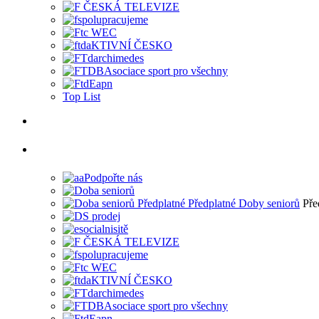
Top List
Pře