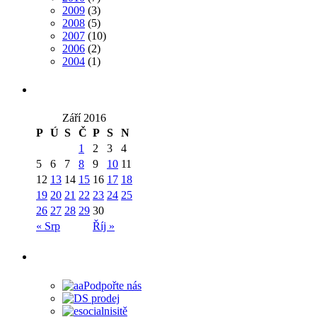
2009
(3)
2008
(5)
2007
(10)
2006
(2)
2004
(1)
Září 2016
P
Ú
S
Č
P
S
N
1
2
3
4
5
6
7
8
9
10
11
12
13
14
15
16
17
18
19
20
21
22
23
24
25
26
27
28
29
30
« Srp
Říj »