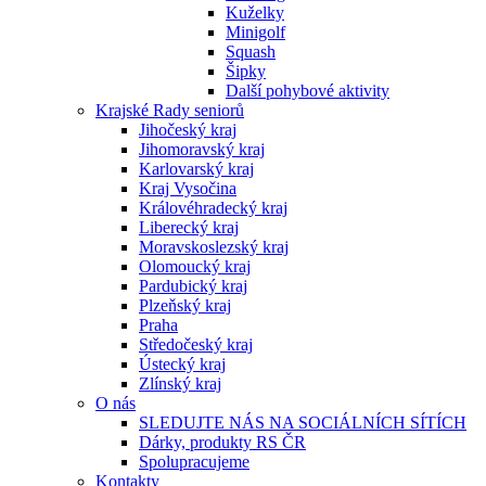
Kuželky
Minigolf
Squash
Šipky
Další pohybové aktivity
Krajské Rady seniorů
Jihočeský kraj
Jihomoravský kraj
Karlovarský kraj
Kraj Vysočina
Královéhradecký kraj
Liberecký kraj
Moravskoslezský kraj
Olomoucký kraj
Pardubický kraj
Plzeňský kraj
Praha
Středočeský kraj
Ústecký kraj
Zlínský kraj
O nás
SLEDUJTE NÁS NA SOCIÁLNÍCH SÍTÍCH
Dárky, produkty RS ČR
Spolupracujeme
Kontakty