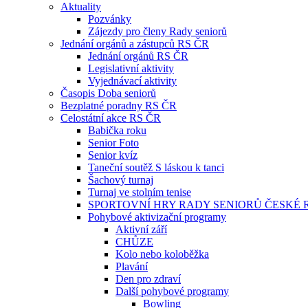
Aktuality
Pozvánky
Zájezdy pro členy Rady seniorů
Jednání orgánů a zástupců RS ČR
Jednání orgánů RS ČR
Legislativní aktivity
Vyjednávací aktivity
Časopis Doba seniorů
Bezplatné poradny RS ČR
Celostátní akce RS ČR
Babička roku
Senior Foto
Senior kvíz
Taneční soutěž S láskou k tanci
Šachový turnaj
Turnaj ve stolním tenise
SPORTOVNÍ HRY RADY SENIORŮ ČESKÉ 
Pohybové aktivizační programy
Aktivní září
CHŮZE
Kolo nebo koloběžka
Plavání
Den pro zdraví
Další pohybové programy
Bowling