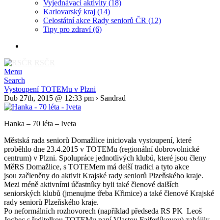
Vyjednávací aktivity
(18)
Karlovarský kraj
(14)
Celostátní akce Rady seniorů ČR
(12)
Tipy pro zdraví
(6)
RSČR
Menu
Search
Vystoupení TOTEMu v Plzni
Dub 27th, 2015 @ 12:33 pm › Sandrad
Hanka – 70 léta – Iveta
Městská rada seniorů Domažlice iniciovala vystoupení, které
proběhlo dne 23.4.2015 v TOTEMu (regionální dobrovolnické
centrum) v Plzni. Spolupráce jednotlivých klubů, které jsou členy
MěRS Domažlice, s TOTEMem má delší tradici a tyto akce
jsou začleněny do aktivit Krajské rady seniorů Plzeňského kraje.
Mezi méně aktivními účastníky byli také členové dalších
seniorských klubů (jmenujme třeba Křimice) a také členové Krajské
rady seniorů Plzeňského kraje.
Po neformálních rozhovorech (například předseda RS PK Leoš
Jochec s ředitelkou TOTEMu paní Vlastou Faiferlíkovou) zahájily