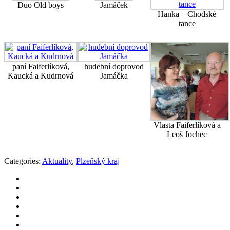
Duo Old boys
Jamáček
Hanka – Chodské
tance
paní Faiferlíková,
hudební doprovod
Kaucká a Kudrnová
Jamáčka
Vlasta Faiferlíková a
Leoš Jochec
Categories:
Aktuality
,
Plzeňský kraj