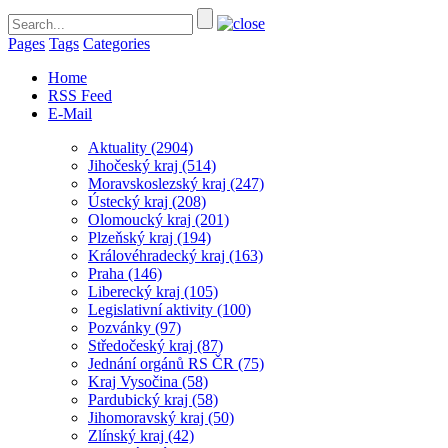
Pages
Tags
Categories
Home
RSS Feed
E-Mail
Aktuality
(2904)
Jihočeský kraj
(514)
Moravskoslezský kraj
(247)
Ústecký kraj
(208)
Olomoucký kraj
(201)
Plzeňský kraj
(194)
Královéhradecký kraj
(163)
Praha
(146)
Liberecký kraj
(105)
Legislativní aktivity
(100)
Pozvánky
(97)
Středočeský kraj
(87)
Jednání orgánů RS ČR
(75)
Kraj Vysočina
(58)
Pardubický kraj
(58)
Jihomoravský kraj
(50)
Zlínský kraj
(42)