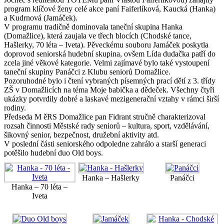
program klíčové ženy celé akce paní Faiferlíková, Kaucká (Hanka)
a Kudrnová (Jamáček).
V programu tradičně dominovala taneční skupina Hanka
(Domažlice), která zaujala ve třech blocích (Chodské tance,
Hašlerky, 70 léta – Iveta). Pěveckému souboru Jamáček poskytla
doprovod seniorská hudební skupina, ovšem Lída dudačka patří do
zcela jiné věkové kategorie. Velmi zajímavé bylo také vystoupení
taneční skupiny Panáčci z Klubu seniorů Domažlice.
Pozoruhodné bylo i čtení vybraných písemných prací dětí z 3. třídy
ZŠ v Domažlicích na téma Moje babička a dědeček. Všechny čtyři
ukázky potvrdily dobré a laskavé mezigenerační vztahy v rámci širší
rodiny.
Předseda M ěRS Domažlice pan Fidrant stručně charakterizoval
rozsah činnosti Městské rady seniorů – kultura, sport, vzdělávání,
šikovný senior, bezpečnost, družební aktivity atd.
V poslední části seniorského odpoledne zahrálo a starší generaci
potěšilo hudební duo Old boys.
Hanka – Hašlerky
Panáčci
Hanka – 70 léta –
Iveta