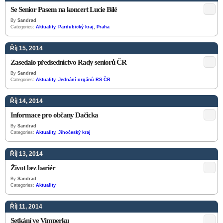
Se Senior Pasem na koncert Lucie Bílé
By
Sandrad
Categories:
Aktuality
,
Pardubický kraj
,
Praha
Říj 15, 2014
Zasedalo předsednictvo Rady seniorů ČR
By
Sandrad
Categories:
Aktuality
,
Jednání orgánů RS ČR
Říj 14, 2014
Informace pro občany Dačicka
By
Sandrad
Categories:
Aktuality
,
Jihočeský kraj
Říj 13, 2014
Život bez bariér
By
Sandrad
Categories:
Aktuality
Říj 11, 2014
Setkání ve Vimperku