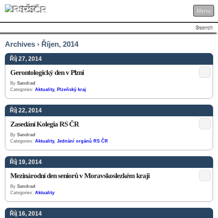
RSČR
Menu
Search
Archives › Říjen, 2014
Říj 27, 2014
Gerontologický den v Plzni
By
Sandrad
Categories:
Aktuality
,
Plzeňský kraj
Říj 22, 2014
Zasedání Kolegia RS ČR
By
Sandrad
Categories:
Aktuality
,
Jednání orgánů RS ČR
Říj 19, 2014
Mezinárodní den seniorů v Moravskoslezkém kraji
By
Sandrad
Categories:
Aktuality
Říj 16, 2014