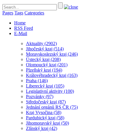
Pages
Tags
Categories
Home
RSS Feed
E-Mail
Aktuality
(2902)
Jihočeský kraj
(514)
Moravskoslezský kraj
(246)
Ústecký kraj
(208)
Olomoucký kraj
(201)
Plzeňský kraj
(194)
Královéhradecký kraj
(163)
Praha
(146)
Liberecký kraj
(105)
Legislativní aktivity
(100)
Pozvánky
(97)
Středočeský kraj
(87)
Jednání orgánů RS ČR
(75)
Kraj Vysočina
(58)
Pardubický kraj
(58)
Jihomoravský kraj
(50)
Zlínský kraj
(42)