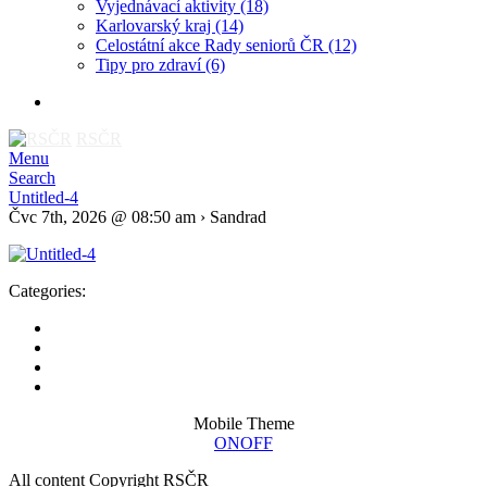
Vyjednávací aktivity
(18)
Karlovarský kraj
(14)
Celostátní akce Rady seniorů ČR
(12)
Tipy pro zdraví
(6)
RSČR
Menu
Search
Untitled-4
Čvc 7th, 2026 @ 08:50 am › Sandrad
Categories:
Mobile Theme
ON
OFF
All content Copyright RSČR