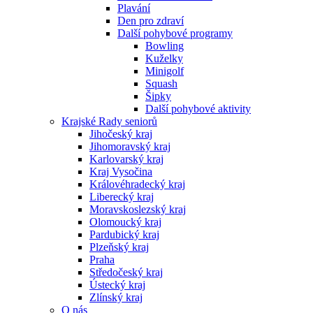
Plavání
Den pro zdraví
Další pohybové programy
Bowling
Kuželky
Minigolf
Squash
Šipky
Další pohybové aktivity
Krajské Rady seniorů
Jihočeský kraj
Jihomoravský kraj
Karlovarský kraj
Kraj Vysočina
Královéhradecký kraj
Liberecký kraj
Moravskoslezský kraj
Olomoucký kraj
Pardubický kraj
Plzeňský kraj
Praha
Středočeský kraj
Ústecký kraj
Zlínský kraj
O nás