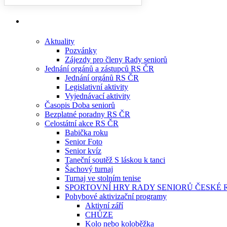
Aktuality
Pozvánky
Zájezdy pro členy Rady seniorů
Jednání orgánů a zástupců RS ČR
Jednání orgánů RS ČR
Legislativní aktivity
Vyjednávací aktivity
Časopis Doba seniorů
Bezplatné poradny RS ČR
Celostátní akce RS ČR
Babička roku
Senior Foto
Senior kvíz
Taneční soutěž S láskou k tanci
Šachový turnaj
Turnaj ve stolním tenise
SPORTOVNÍ HRY RADY SENIORŮ ČESKÉ 
Pohybové aktivizační programy
Aktivní září
CHŮZE
Kolo nebo koloběžka