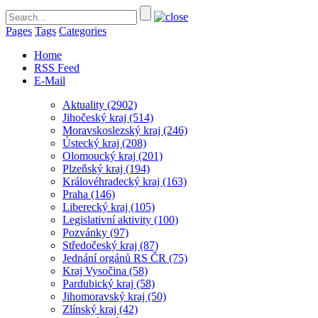
Pages
Tags
Categories
Home
RSS Feed
E-Mail
Aktuality
(2902)
Jihočeský kraj
(514)
Moravskoslezský kraj
(246)
Ústecký kraj
(208)
Olomoucký kraj
(201)
Plzeňský kraj
(194)
Královéhradecký kraj
(163)
Praha
(146)
Liberecký kraj
(105)
Legislativní aktivity
(100)
Pozvánky
(97)
Středočeský kraj
(87)
Jednání orgánů RS ČR
(75)
Kraj Vysočina
(58)
Pardubický kraj
(58)
Jihomoravský kraj
(50)
Zlínský kraj
(42)